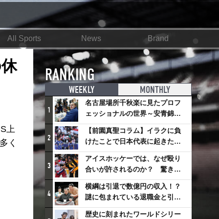
All Sports
News
Brand
の休
RANKING
WEEKLY
MONTHLY
名古屋場所千秋楽に見たプロフ
1
ェッショナルの世界～安青錦の
優勝を巡るさまざまなドラマ
S上
【前園真聖コラム】イラクに負
2
けたことで日本代表に起きたプ
多く
ラスとは
アイスホッケーでは、なぜ殴り
3
合いが許されるのか？ 驚きの
「ファイティング」ルールにつ
横綱は引退で数億円の収入！？
いて
4
謎に包まれている退職金と引退
相撲興行
歴史に刻まれたワールドシリー