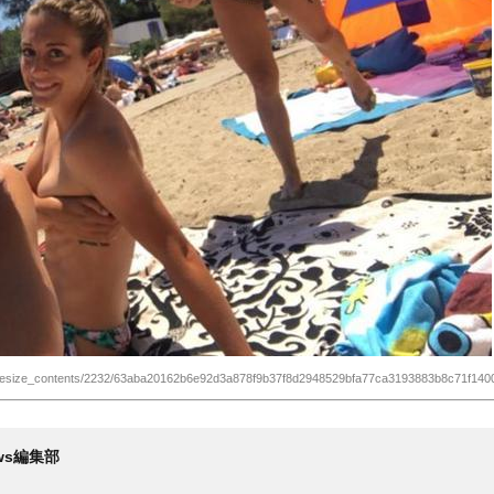
n/resize_contents/2232/63aba20162b6e92d3a878f9b37f8d2948529bfa77ca3193883b8c71f140
News編集部