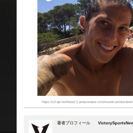
https://s3-ap-northeast-1.amazonaws.com/mundo-productio
著者プロフィール
VictorySports