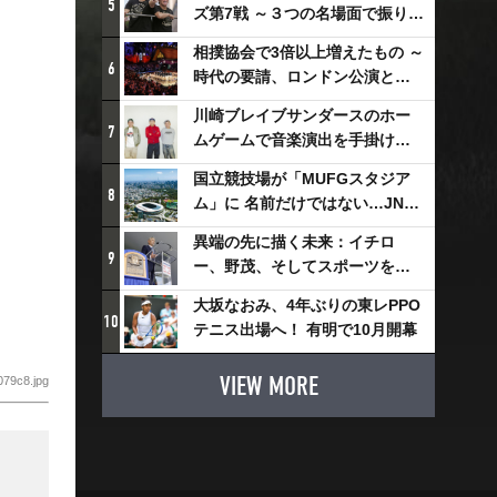
5
ズ第7戦 ～３つの名場面で振り返
る～
相撲協会で3倍以上増えたもの ～
6
時代の要請、ロンドン公演と古
式大相撲
川崎ブレイブサンダースのホー
7
ムゲームで音楽演出を手掛ける
スチャダラパーが川崎新！アリ
国立競技場が「MUFGスタジア
ーナシティ・プロジェクトを語
8
ム」に 名前だけではない…JNSE
る 「楽しみでしかないでしょ。
とMUFGが“共創”し描く地域活
川崎は、ずっと成長曲線だか
異端の先に描く未来：イチロ
性化・社会価値創造の近未来図
9
ら」
ー、野茂、そしてスポーツを支
とは
える科学界の挑戦
大坂なおみ、4年ぶりの東レPPO
10
テニス出場へ！ 有明で10月開幕
VIEW MORE
079c8.jpg