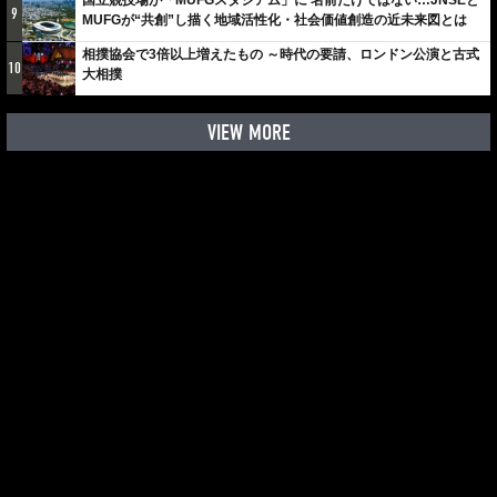
国立競技場が「MUFGスタジアム」に 名前だけではない…JNSEと
9
MUFGが“共創”し描く地域活性化・社会価値創造の近未来図とは
相撲協会で3倍以上増えたもの ～時代の要請、ロンドン公演と古式
10
大相撲
VIEW MORE