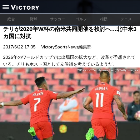
総合
野球
サッカー
ゴルフ
相撲
テニス
チリが2026年W杯の南米共同開催を検討へ…北中米3
カ国に対抗
2017/6/22 17:05
VictorySportsNews編集部
2026年のワールドカップでは出場国の拡大など、改革が予想されて
いる。チリもホスト国として立候補を考えているようだ。
2017-06-22-chile-sanchez(C)Getty Images