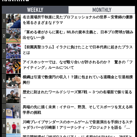
WEEKLY
MONTHLY
名古屋場所千秋楽に見たプロフェッショナルの世界～安青錦の優勝
1
を巡るさまざまなドラマ
「富める者がさらに富む」MLBの資本主義と、日本プロ野球が踏み
2
出せない一歩
【前園真聖コラム】イラクに負けたことで日本代表に起きたプラス
3
とは
アイスホッケーでは、なぜ殴り合いが許されるのか？ 驚きの「フ
4
ァイティング」ルールについて
横綱は引退で数億円の収入！？謎に包まれている退職金と引退相撲
5
興行
歴史に刻まれたワールドシリーズ第7戦 ～３つの名場面で振り返る
6
～
異端の先に描く未来：イチロー、野茂、そしてスポーツを支える科
7
学界の挑戦
川崎ブレイブサンダースのホームゲームで音楽演出を手掛けるスチ
8
ャダラパーが川崎新！アリーナシティ・プロジェクトを語る 「楽
しみでしかないでしょ。川崎は、ずっと成長曲線だから」