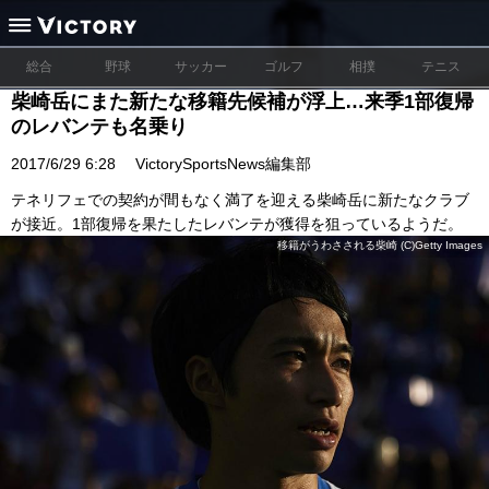
総合
野球
サッカー
ゴルフ
相撲
テニス
柴崎岳にまた新たな移籍先候補が浮上…来季1部復帰
のレバンテも名乗り
2017/6/29 6:28
VictorySportsNews編集部
テネリフェでの契約が間もなく満了を迎える柴崎岳に新たなクラブ
が接近。1部復帰を果たしたレバンテが獲得を狙っているようだ。
移籍がうわさされる柴崎 (C)Getty Images