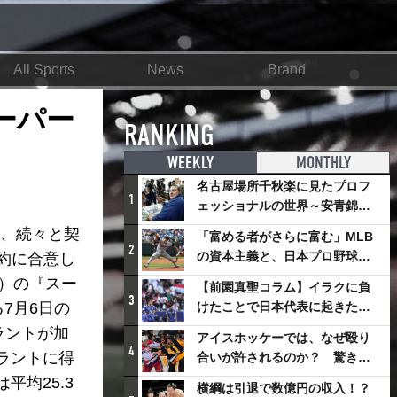
All Sports
News
Brand
ーパー
RANKING
WEEKLY
MONTHLY
名古屋場所千秋楽に見たプロフ
1
ェッショナルの世界～安青錦の
優勝を巡るさまざまなドラマ
後、続々と契
「富める者がさらに富む」MLB
2
の資本主義と、日本プロ野球が
約に合意し
踏み出せない一歩
円）の『スー
【前園真聖コラム】イラクに負
3
7月6日の
けたことで日本代表に起きたプ
ラスとは
ラントが加
アイスホッケーでは、なぜ殴り
4
ラントに得
合いが許されるのか？ 驚きの
「ファイティング」ルールにつ
均25.3
横綱は引退で数億円の収入！？
いて