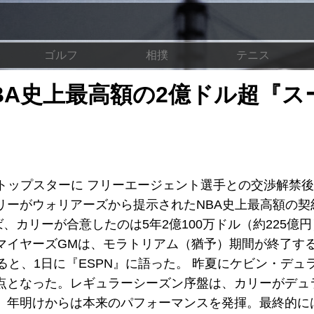
ゴルフ
相撲
テニス
BA史上最高額の2億ドル超『ス
トップスターに フリーエージェント選手との交渉解禁
リーがウォリアーズから提示されたNBA史上最高額の契
ば、カリーが合意したのは5年2億100万ドル（約225億
マイヤーズGMは、モラトリアム（猶予）期間が終了する
ると、1日に『ESPN』に語った。 昨夏にケビン・デュ
点となった。レギュラーシーズン序盤は、カリーがデュ
年明けからは本来のパフォーマンスを発揮。最終的には平