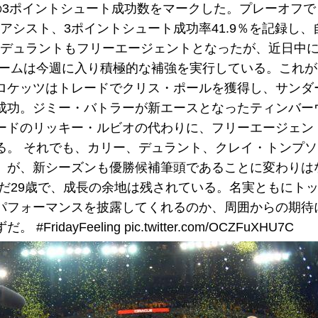
本の3ポイントシュート成功数をマークした。プレーオフ
.7アシスト、3ポイントシュート成功率41.9％を記録し
。 デュラントもフリーエージェントとなったが、近日中
チームは今週に入り積極的な補強を実行している。これ
ロケッツはトレードでクリス・ポールを獲得し、サンダ
成功。ジミー・バトラーが新エースとなったティンバー
ードのリッキー・ルビオの代わりに、フリーエージェン
る。 それでも、カリー、デュラント、クレイ・トンプ
』が、新シーズンも優勝候補筆頭であることに変わりは
だ29歳で、成長の余地は残されている。名実ともにト
パフォーマンスを披露してくれるのか、周囲からの期待
yFeeling pic.twitter.com/OCZFuXHU7C