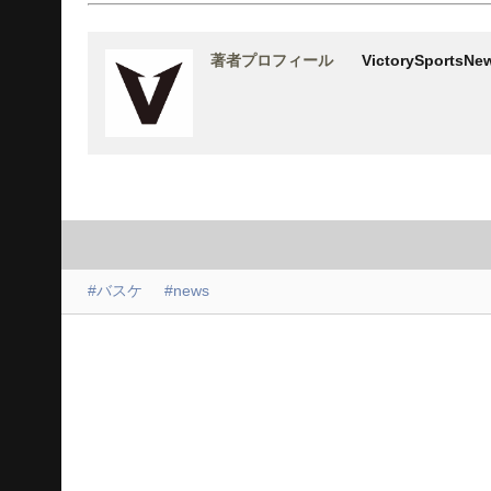
著者プロフィール
VictorySports
#バスケ
#news