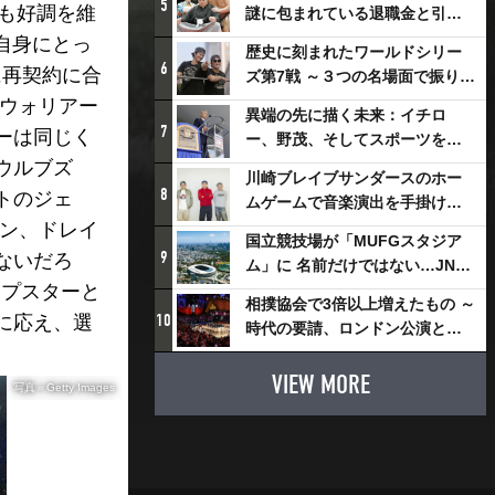
5
でも好調を維
謎に包まれている退職金と引退
相撲興行
、自身にとっ
歴史に刻まれたワールドシリー
6
に再契約に合
ズ第7戦 ～３つの名場面で振り返
る～
がウォリアー
異端の先に描く未来：イチロ
7
ーは同じく
ー、野茂、そしてスポーツを支
える科学界の挑戦
ウルブズ
川崎ブレイブサンダースのホー
8
トのジェ
ムゲームで音楽演出を手掛ける
スチャダラパーが川崎新！アリ
ソン、ドレイ
国立競技場が「MUFGスタジア
ーナシティ・プロジェクトを語
9
ないだろ
ム」に 名前だけではない…JNSE
る 「楽しみでしかないでしょ。
ップスターと
とMUFGが“共創”し描く地域活
川崎は、ずっと成長曲線だか
相撲協会で3倍以上増えたもの ～
性化・社会価値創造の近未来図
10
に応え、選
ら」
時代の要請、ロンドン公演と古
とは
式大相撲
VIEW MORE
写真＝Getty Images