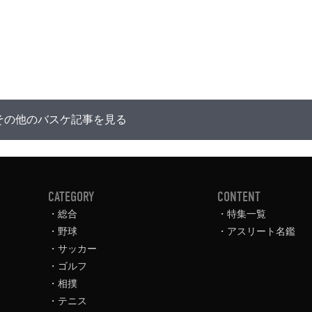
その他のバスケ記事を見る
CATEGORY
CONTENT
総合
特集一覧
野球
アスリート名鑑
サッカー
ゴルフ
相撲
テニス