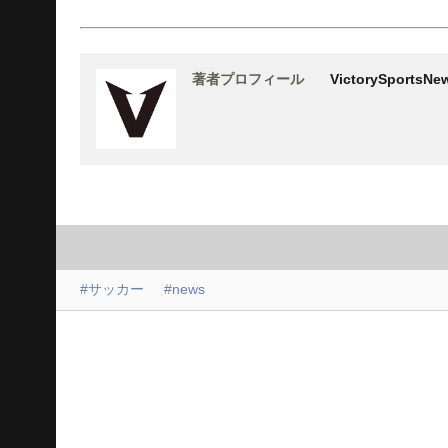
著者プロフィール
VictorySports
#サッカー
#news