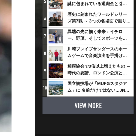
5
謎に包まれている退職金と引退
相撲興行
歴史に刻まれたワールドシリー
6
ズ第7戦 ～３つの名場面で振り返
る～
異端の先に描く未来：イチロ
7
ー、野茂、そしてスポーツを支
える科学界の挑戦
川崎ブレイブサンダースのホー
8
ムゲームで音楽演出を手掛ける
スチャダラパーが川崎新！アリ
相撲協会で3倍以上増えたもの ～
ーナシティ・プロジェクトを語
9
時代の要請、ロンドン公演と古
る 「楽しみでしかないでしょ。
式大相撲
川崎は、ずっと成長曲線だか
国立競技場が「MUFGスタジア
10
ら」
ム」に 名前だけではない…JNSE
とMUFGが“共創”し描く地域活
性化・社会価値創造の近未来図
VIEW MORE
とは