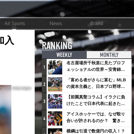
All Sports
News
Brand
加入
RANKING
WEEKLY
MONTHLY
名古屋場所千秋楽に見たプロフ
1
ェッショナルの世界～安青錦の
優勝を巡るさまざまなドラマ
「富める者がさらに富む」MLB
2
の資本主義と、日本プロ野球が
C）Getty Images
踏み出せない一歩
【前園真聖コラム】イラクに負
3
けたことで日本代表に起きたプ
ラスとは
アイスホッケーでは、なぜ殴り
4
合いが許されるのか？ 驚きの
「ファイティング」ルールにつ
横綱は引退で数億円の収入！？
いて