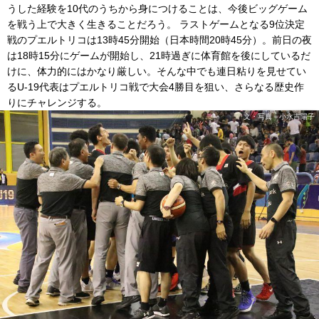
うした経験を10代のうちから身につけることは、今後ビッグゲーム
を戦う上で大きく生きることだろう。 ラストゲームとなる9位決定
戦のプエルトリコは13時45分開始（日本時間20時45分）。前日の夜
は18時15分にゲームが開始し、21時過ぎに体育館を後にしているだ
けに、体力的にはかなり厳しい。そんな中でも連日粘りを見せてい
るU-19代表はプエルトリコ戦で大会4勝目を狙い、さらなる歴史作
りにチャレンジする。
文・写真＝小永吉陽子