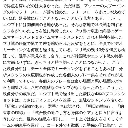
で得点を稼いだのは大きかった。 ただ終盤、アウェーの大ブーイン
グの中でフリースローが落ち始めた。フリースローをあと1本決めて
いれば、延長戦に行くこともなかったという見方もある。しかし、
エジプトには開催国の意地があった。そんな敵地で延長戦を制する
タフさがついたことを逆に称賛したい。 2つ目の修正は終盤のゲー
ムマネージメント＆タイムマネージメントだ。これも勝利を飾った
マリ戦の終盤で慌てて差を縮められた反省をもとに、全員でビデオ
ミーティングを何度も繰り返している。マリ戦の残り3分を何度も検
証して、選手が意見を出し合う。これが韓国戦やエジプト戦の終盤
に大崩れせずに、きっちりと勝ち切ったことにつながった。 こうし
た映像分析は、チーム全体でミーティングをすることもあれば、分
析スタッフの末広朋也が作成した各個人のプレー集をそれぞれが見
て利用してもいる。各個人のプレー集は良い場面と悪い場面のどち
らも編集され、八村の無駄なジャンプがなくなったのも、こうした
映像分析の成果だ。エジプト戦で繰り出した豪快な4本のブロックシ
ョットは、まさにディフェンスを改善し、無駄なジャンプを省いた
『研究』の賜物である。 選手たちは試合後、「明日の準備」、「約
束事の確認」、「試合後の過ごし方と身体のケア」と口々に言うよ
うになった。世界の強敵を相手に、コート上では全力を尽くしてチ
ームの約束事を遂行し、コート外でも徹底した準備の下に臨む。こ