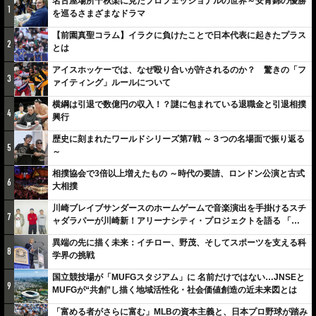
名古屋場所千秋楽に見たプロフェッショナルの世界～安青錦の優勝
1
を巡るさまざまなドラマ
【前園真聖コラム】イラクに負けたことで日本代表に起きたプラス
2
とは
アイスホッケーでは、なぜ殴り合いが許されるのか？ 驚きの「フ
3
ァイティング」ルールについて
横綱は引退で数億円の収入！？謎に包まれている退職金と引退相撲
4
興行
歴史に刻まれたワールドシリーズ第7戦 ～３つの名場面で振り返る
5
～
相撲協会で3倍以上増えたもの ～時代の要請、ロンドン公演と古式
6
大相撲
川崎ブレイブサンダースのホームゲームで音楽演出を手掛けるスチ
7
ャダラパーが川崎新！アリーナシティ・プロジェクトを語る 「楽
しみでしかないでしょ。川崎は、ずっと成長曲線だから」
異端の先に描く未来：イチロー、野茂、そしてスポーツを支える科
8
学界の挑戦
国立競技場が「MUFGスタジアム」に 名前だけではない…JNSEと
9
MUFGが“共創”し描く地域活性化・社会価値創造の近未来図とは
「富める者がさらに富む」MLBの資本主義と、日本プロ野球が踏み