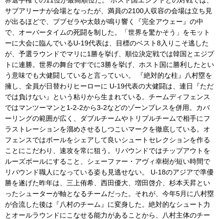
界選手権での11位が最高順位だ。 ホスト国エジプトとの対戦では、
サブアリーナが会場となったが、満員の2100人収容の会場は立ち見
が出るほどで、ブブゼラや太鼓が鳴り響く『完全アウェー』の中
で、オーバータイムの死闘を制した。「世界を驚かそう」をモット
ーに大会に臨んでいるU-19代表は、目標のベスト8入りこそ逃した
が、予選ラウンドでマリに1勝を挙げ、順位決定戦では韓国とエジプ
トに連勝。世界の舞台ですでに3勝を挙げ、ホスト国に勝利したとい
う意味でも大健闘していると言っていい。 『絶対的な柱』八村塁を
擁し、全員が日替わりヒーローに U-19代表の大健闘は、連日『ただ
では負けない』という粘りから生まれている。チームディフェンス
ではマンツーマンと1-2-2から3-2などのゾーンプレスを併用。カバ
ーリングの範囲が広く、ダブルチームやトリプルチームで相手にフ
ラストレーションを溜めさせるしつこいマークを徹底している。オ
フェンスではボールをシェアして良いシュートセレクションを作る
ことにこだわり、速攻を常に狙う。リバウンドではチップアウトを
ルーズボールにすること、シェーファー・アヴィ幸樹が短い時間で
リバウンド職人になっている姿も見逃せない。 U-18のアジアで準優
勝を遂げた昨年は、三上侑希、西田優大、増田啓介、杉本天昇とい
ったシューターが軸となるチームだった。それが、今年5月に八村塁
が合流した後は『八村のチーム』に変身した。絶対的なシュート力
とオールラウンドにこなせる能力があることから、八村主体のチー