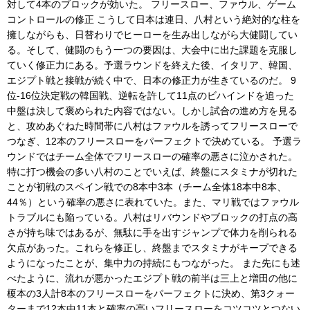
対して4本のブロックが効いた。 フリースロー、ファウル、ゲーム
コントロールの修正 こうして日本は連日、八村という絶対的な柱を
擁しながらも、日替わりでヒーローを生み出しながら大健闘してい
る。そして、健闘のもう一つの要因は、大会中に出た課題を克服し
ていく修正力にある。予選ラウンドを終えた後、イタリア、韓国、
エジプト戦と接戦が続く中で、日本の修正力が生きているのだ。 9
位-16位決定戦の韓国戦、逆転を許して11点のビハインドを追った
中盤は決して褒められた内容ではない。しかし試合の進め方を見る
と、攻めあぐねた時間帯に八村はファウルを誘ってフリースローで
つなぎ、12本のフリースローをパーフェクトで決めている。 予選ラ
ウンドではチーム全体でフリースローの確率の悪さに泣かされた。
特に打つ機会の多い八村のことでいえば、終盤にスタミナが切れた
ことが初戦のスペイン戦での8本中3本（チーム全体18本中8本、
44％）という確率の悪さに表れていた。また、マリ戦ではファウル
トラブルにも陥っている。八村はリバウンドやブロックの打点の高
さが持ち味ではあるが、無駄に手を出すジャンプで体力を削られる
欠点があった。これらを修正し、終盤までスタミナがキープできる
ようになったことが、集中力の持続にもつながった。 また先にも述
べたように、流れが悪かったエジプト戦の前半は三上と増田の他に
榎本の3人計8本のフリースローをパーフェクトに決め、第3クォー
ターまで12本中11本と確率の高いフリースローをコツコツとつない