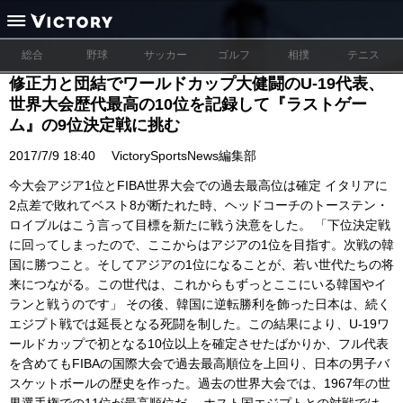
総合
野球
サッカー
ゴルフ
相撲
テニス
修正力と団結でワールドカップ大健闘のU-19代表、
世界大会歴代最高の10位を記録して『ラストゲー
ム』の9位決定戦に挑む
2017/7/9 18:40
VictorySportsNews編集部
今大会アジア1位とFIBA世界大会での過去最高位は確定 イタリアに
2点差で敗れてベスト8が断たれた時、ヘッドコーチのトーステン・
ロイブルはこう言って目標を新たに戦う決意をした。 「下位決定戦
に回ってしまったので、ここからはアジアの1位を目指す。次戦の韓
国に勝つこと。そしてアジアの1位になることが、若い世代たちの将
来につながる。この世代は、これからもずっとここにいる韓国やイ
ランと戦うのです」 その後、韓国に逆転勝利を飾った日本は、続く
エジプト戦では延長となる死闘を制した。この結果により、U-19ワ
ールドカップで初となる10位以上を確定させたばかりか、フル代表
を含めてもFIBAの国際大会で過去最高順位を上回り、日本の男子バ
スケットボールの歴史を作った。過去の世界大会では、1967年の世