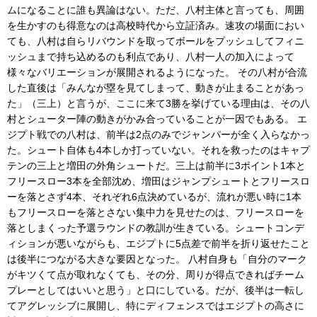
ムになることに誰も異論はない。ただ、八村主体と言っても、周囲
を生かすのも得意なのは高校時代から立証済み。速攻の場面におい
ても、八村は自らリバウンドを取ってボールをプッシュしてフィニ
ッシュまで持ち込めるのも利点であり、八村一人の加入によって
様々なバリエーションが展開されるようになった。 その八村が合流
した直後は「みんなが塁を見てしまって、動きが止まることがあっ
た」（三上）と言うが、ここに来て3勝を挙げている理由は、その八
村とシューター陣の動きがかみ合っていることが一因でもある。 エ
ジプト戦での八村は、前半は2点のみでジャンパーが全く入らなかっ
た。シュート自体も4本しか打っていない。それを救ったのはキャプ
テンの三上と増田の外角シュートだ。三上は前半に3ポイント1本と
フリースロー3本を全部沈め、増田はジャンプシュートとフリースロ
ーを落とさず4本、それぞれ6点決めているが、流れが悪い時に1本
もフリースローを落とさない集中力を見せたのは、フリースローを
落としまくった予選ラウンドの教訓が生きている。シュートコンデ
ィションが悪いながらも、エジプトに5点差で前半を折り返せたこと
は後半につながる大きな要因となった。 八村自身も「自分のマーク
がキツくて点が取れなくても、その分、周りが得点できればチーム
プレーとしてはいいと思う」と口にしている。だが、後半は一転し
てアグレッシブに展開し、特にディフェンスではエジプトの高さに