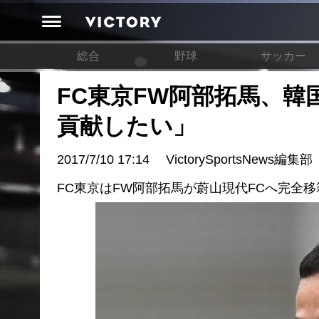
総合
野球
サッカー
FC東京FW阿部拓馬、
貢献したい」
2017/7/10 17:14
VictorySportsNews編集部
FC東京はFW阿部拓馬が蔚山現代FCへ完全