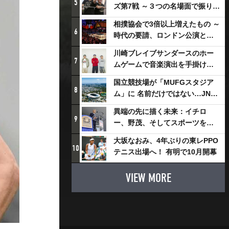
5
ズ第7戦 ～３つの名場面で振り返
る～
相撲協会で3倍以上増えたもの ～
6
時代の要請、ロンドン公演と古
式大相撲
川崎ブレイブサンダースのホー
7
ムゲームで音楽演出を手掛ける
スチャダラパーが川崎新！アリ
国立競技場が「MUFGスタジア
ーナシティ・プロジェクトを語
8
ム」に 名前だけではない…JNSE
る 「楽しみでしかないでしょ。
とMUFGが“共創”し描く地域活
川崎は、ずっと成長曲線だか
異端の先に描く未来：イチロ
性化・社会価値創造の近未来図
9
ら」
ー、野茂、そしてスポーツを支
とは
える科学界の挑戦
大坂なおみ、4年ぶりの東レPPO
10
テニス出場へ！ 有明で10月開幕
VIEW MORE