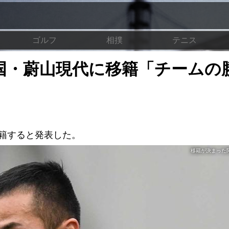
ゴルフ
相撲
テニス
韓国・蔚山現代に移籍「チームの
移籍すると発表した。
移籍が決まった阿部（