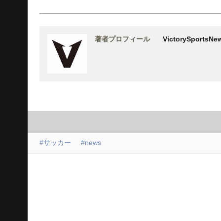
著者プロフィール
VictorySports
#サッカー
#news