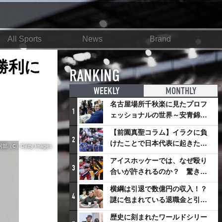
All Sports
News
Brand
勝利に
RANKING
WEEKLY
MONTHLY
名古屋場所千秋楽に見たプロフ
1
ェッショナルの世界～安青錦の
優勝を巡るさまざまなドラマ
【前園真聖コラム】イラクに負
2
けたことで日本代表に起きたプ
C）Getty Images
ラスとは
アイスホッケーでは、なぜ殴り
3
合いが許されるのか？ 驚きの
「ファイティング」ルールにつ
横綱は引退で数億円の収入！？
いて
4
謎に包まれている退職金と引退
相撲興行
歴史に刻まれたワールドシリー