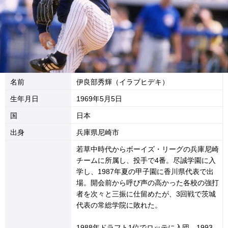
名前
伊良部秀輝（イラブヒデキ）
生年月日
1969年5月5日
国
日本
出身
兵庫県尼崎市
若草中時代からボーイズ・リーグの兵庫尼崎
チームに所属し、投手で4番。尽誠学園に入
学し、1987年夏の甲子園に香川県代表で出
場。開会前から呼び声の高かった各校の強打
者を次々と三振に仕留めたが、3回戦で茨城
代表の常総学院に敗れた。
1988年ドラフト1位でロッテに入団。1993