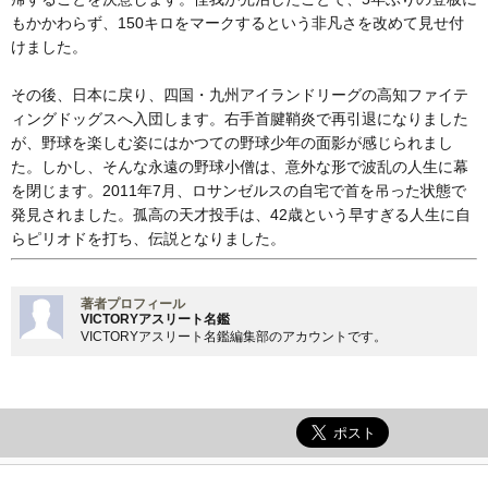
もかかわらず、150キロをマークするという非凡さを改めて見せ付
けました。
その後、日本に戻り、四国・九州アイランドリーグの高知ファイテ
ィングドッグスへ入団します。右手首腱鞘炎で再引退になりました
が、野球を楽しむ姿にはかつての野球少年の面影が感じられまし
た。しかし、そんな永遠の野球小僧は、意外な形で波乱の人生に幕
を閉じます。2011年7月、ロサンゼルスの自宅で首を吊った状態で
発見されました。孤高の天才投手は、42歳という早すぎる人生に自
らピリオドを打ち、伝説となりました。
著者プロフィール
VICTORYアスリート名鑑
VICTORYアスリート名鑑編集部のアカウントです。