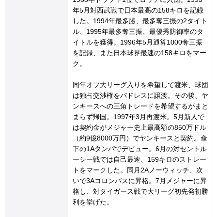
年5月対西武戦で日本最高の158キロを記録
した。1994年最多勝、最多奪三振の2タイト
ル、1995年最多奪三振、最優秀防御率のタ
イトルを獲得。1996年5月通算1000奪三振
を記録、また日本球界最速の158キロをマー
ク。
同年オフ大リーグ入りを希望して渡米、球団
は独占交渉権をパドレスに譲渡。その後、ヤ
ンキースへの三角トレードを希望するがまと
まらず帰国。1997年3月再渡米。5月新人で
は契約金がメジャー史上最高額の850万ドル
（約9億8000万円）でヤンキースと契約。傘
下の1Aタンパでデビュー。6月の対セントル
ーシー戦では自己最速、159キロのストレー
トをマークした。同月2Aノーウィッチ、次
いで3Aコロンバスに昇格。7月メジャーに昇
格し、対タイガース戦で大リーグ初先発初勝
利を挙げた。