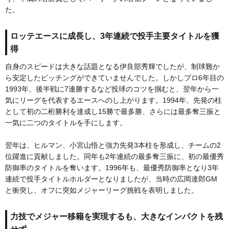
た。
ロッテエースに成長し、3年連続で投手主要タイトルを獲
得
自身のスピードは大きな話題となる伊良部秀輝でしたが、制球難か
ら安定したピッチングができていませんでした。しかしプロ6年目の
1993年、後半戦に7連勝するなど投球のコツを掴むと、翌年から一
気にリーグを代表するエースへのし上がります。1994年、先発の柱
として初の二桁勝利を達成し15勝で最多勝、さらには最多奪三振と
一気に二つのタイトルを手にします。
翌年は、ヒルマン、小宮山悟と強力先発3本柱を形成し、チームの2
位躍進に貢献しました。同年も2年連続の最多奪三振に、初の最優秀
防御率のタイトルを奪います。1996年も、最優秀防御率となり3年
連続で投手タイトルホルダーとなりましたが、当時の広岡達郎GM
と衝突し、オフに突如メジャーリーグ挑戦を表明しました。
力技でメジャー移籍を実現するも、大きなインパクトを残