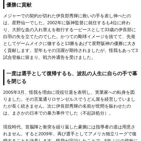
優勝に貢献
メジャーでの契約が切れた伊良部秀輝に救いの手を差し伸べたの
は、星野仙一でした。2002年に阪神監督に就任するも4位に終わ
り、大胆な血の入れ替えを敢行する一ピースとして33歳の伊良部に
白羽の矢を立てたのでした。かつての剛球イメージを捨てて、先発
としてゲームメイクに徹すると13勝をあげて星野阪神の優勝に大き
く貢献します。翌年もその活躍が期待されましたが、怪我もあって3
試合登板に留まり、戦力外通告を受けました。
一度は選手として復帰するも、波乱の人生に自らの手で幕
を閉じる
2005年3月、怪我を理由に現役引退を表明し、実業家への転身を図
りました。その言葉通りロサンゼルスでうどん屋を経営していまし
たが長く続きません。次に伊良部秀輝の名前が世間を賑わせたの
は、まさかの日本での暴力事件でした（不起訴処分）。
現役時代、首脳陣と衝突を繰り返した豪腕には指導者の道は用意さ
れません。すると2009年、再び選手としてアメリカ独立リーグで復
帰することを決意します。怪我が完治したことで、5年ぶりの登板に