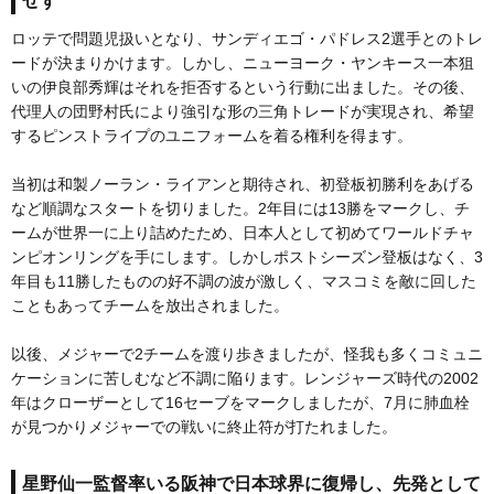
せず
ロッテで問題児扱いとなり、サンディエゴ・パドレス2選手とのトレ
ードが決まりかけます。しかし、ニューヨーク・ヤンキース一本狙
いの伊良部秀輝はそれを拒否するという行動に出ました。その後、
代理人の団野村氏により強引な形の三角トレードが実現され、希望
するピンストライプのユニフォームを着る権利を得ます。
当初は和製ノーラン・ライアンと期待され、初登板初勝利をあげる
など順調なスタートを切りました。2年目には13勝をマークし、チ
ームが世界一に上り詰めたため、日本人として初めてワールドチャ
ンピオンリングを手にします。しかしポストシーズン登板はなく、3
年目も11勝したものの好不調の波が激しく、マスコミを敵に回した
こともあってチームを放出されました。
以後、メジャーで2チームを渡り歩きましたが、怪我も多くコミュニ
ケーションに苦しむなど不調に陥ります。レンジャーズ時代の2002
年はクローザーとして16セーブをマークしましたが、7月に肺血栓
が見つかりメジャーでの戦いに終止符が打たれました。
星野仙一監督率いる阪神で日本球界に復帰し、先発として