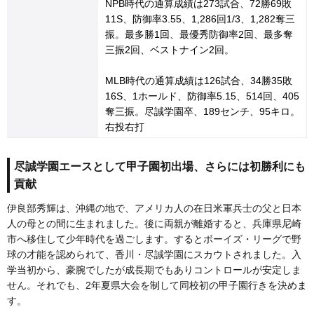
NPB時代の通算成績は273試合、72勝69敗
11S、防御率3.55、1,286回1/3、1,282奪三
振。最多勝1回、最優秀防御率2回、最多奪
三振2回、ベストナイン2回。
MLB時代の通算成績は126試合、34勝35敗
16S、1ホールド、防御率5.15、514回、405
奪三振。尽誠学園卒、189センチ、95キロ。
右投右打
尽誠学園エースとして甲子園初出場、さらには初勝利にも
貢献
伊良部秀輝は、沖縄の地で、アメリカ人の在日米軍兵士の父と日本
人の母との間に生まれました。後に両親が離婚すると、兵庫県尼崎
市へ移住して少年時代を過ごします。するとボーイズ・リーグで野
球の才能を認められて、香川・尽誠学園にスカウトされました。入
学当初から、豪腕でしたが成長期でもありコントロールが安定しま
せん。それでも、2年夏県大会を制して同校初の甲子園行きを決めま
す。