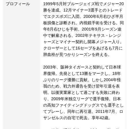
プロフィール
1999年5月対ブルージェイズ戦でメジャー20
勝を達成。12月マイナー3選手とのトレード
でエクスポズに入団。2000年6月右ひざ半月
板損傷と診断され、内視鏡手術を受ける。同
年8月右ひじを手術。2001年9月シーズン途
中で解雇される。2002年テキサス・レンジ
ャーズとマイナー契約し開幕メジャー入り。
クローザーとして16セーブをあげるも7月に
肺血栓が見つかりシーズンを終える。
2003年、阪神タイガースと契約して日本球
界復帰。先発として13勝をマークし、18年
ぶりのリーグ優勝に貢献。しかし2004年怪
我のため、戦力外通告を受け翌年引退を表
明。以後実業家として過ごすも失敗に終わ
り、2009年米独立リーグで選手復帰。日本
の高知ファイティングドッグスでも選手とし
てプレーし、同年に再引退。2011年7月、ロ
サンゼルスの自宅で死去。享年42歳。