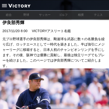
総合
野球
サッカー
ゴルフ
相撲
テニス
伊良部秀輝
2017/11/20 8:00
VICTORYアスリート名鑑
元プロ野球選手の伊良部秀輝は、剛速球を武器に数々の名勝負を繰
り広げ、ロッテエースとして一時代を築きました。半ば強引にメジ
ャーリーグに移籍すると、日本人初のチャンピオンリングを手にし
ます。その後、阪神では優勝に貢献し、最後は独立リーグでもプレ
ーを続けました。このページでは伊良部秀輝についてご紹介しま
す。
©Getty Images