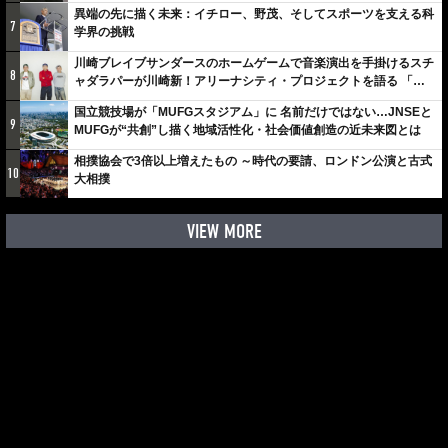
異端の先に描く未来：イチロー、野茂、そしてスポーツを支える科
7
学界の挑戦
川崎ブレイブサンダースのホームゲームで音楽演出を手掛けるスチ
8
ャダラパーが川崎新！アリーナシティ・プロジェクトを語る 「楽
しみでしかないでしょ。川崎は、ずっと成長曲線だから」
国立競技場が「MUFGスタジアム」に 名前だけではない…JNSEと
9
MUFGが“共創”し描く地域活性化・社会価値創造の近未来図とは
相撲協会で3倍以上増えたもの ～時代の要請、ロンドン公演と古式
10
大相撲
VIEW MORE