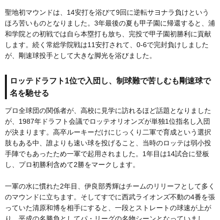
聖地初マウンドは、14安打を浴びて9回に逆転サヨナラ負けという
ほろ苦いものとなりました。3年最後の夏も甲子園に帰還すると、浦
和学院との初戦では自ら本塁打も放ち、完投で甲子園初勝利に貢献
します。続く常総学院戦は11安打されて、0-6で完封負けしました
が、剛速球投手として大きな脚光を浴びました。
ロッテドラフト1位で入団し、制球難で苦しむも剛速球で
名を馳せる
プロ全球団の関係者が、高校に見学に訪れるほど話題となりました
が、1987年ドラフト会議でロッテオリオンズが単独1位指名し入団
が決まります。高卒ルーキーだけにじっくり二軍で育成という選択
肢もある中、誰よりも速い球を投げること、当時のロッテは弱小投
手陣でもあったため一軍で起用されました。1年目は14試合に登板
し、プロ初勝利含めて2勝をマークします。
一軍の水に慣れた2年目、伊良部秀輝はチームのリリーフとして多く
のマウンドに立ちます。そしてすでに西武ライオンズ不動の4番を張
っていた清原和博を相手にすると、一段とストレートの球速が上が
り、平成の名勝負としてパ・リーグの名物シーンとなっていまし