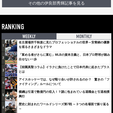
その他の伊良部秀輝記事を見る
RANKING
WEEKLY
MONTHLY
名古屋場所千秋楽に見たプロフェッショナルの世界～安青錦の優勝
1
を巡るさまざまなドラマ
「富める者がさらに富む」MLBの資本主義と、日本プロ野球が踏み
2
出せない一歩
【前園真聖コラム】イラクに負けたことで日本代表に起きたプラス
3
とは
アイスホッケーでは、なぜ殴り合いが許されるのか？ 驚きの「フ
4
ァイティング」ルールについて
横綱は引退で数億円の収入！？謎に包まれている退職金と引退相撲
5
興行
歴史に刻まれたワールドシリーズ第7戦 ～３つの名場面で振り返る
6
～