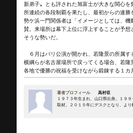
新弟子〟とも評された旭富士が大きな関心を
所連続の各段制覇を果たし、最初からの連勝を
勢ケ浜一門関係者は「イメージとしては、機
賛。来場所は幕下上位に浮上することが予想
そうな勢いだ。
６月はパリ公演が開かれ、若隆景の所属する
横綱らが名古屋場所で戻ってくる場合、若隆
各地で優勝の祝福を受けながら鍛錬する１カ
著者プロフィール
高村収
１９７３年生まれ、山口県出身。１９９
取材。２０１５年にデスクとなり、より