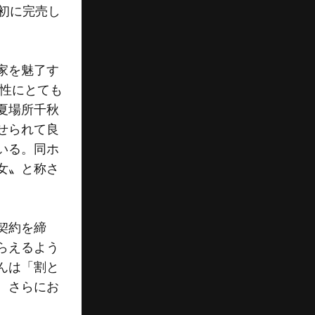
初に完売し
家を魅了す
女性にとても
夏場所千秋
せられて良
いる。同ホ
女〟と称さ
契約を締
らえるよう
んは「割と
、さらにお