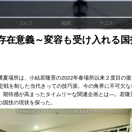
ゴルフ
相撲
テニス
存在意義～変容も受け入れる国
夏場所は、小結若隆景の2022年春場所以来２度目の復
決定戦を制した当代きっての技巧派。今の角界に不可欠な
、期待感が高まったタイムリーな関連企画とは―。若隆
つ国技の現状を探った。
日本相撲協会のオフィシャルホテルの“若元春＆若隆景”デコレーションルーム(ストリン