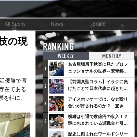
All Sports
News
Brand
技の現
RANKING
WEEKLY
MONTHLY
名古屋場所千秋楽に見たプロフ
1
ェッショナルの世界～安青錦の
優勝を巡るさまざまなドラマ
活優勝で幕
【前園真聖コラム】イラクに負
2
けたことで日本代表に起きたプ
存在である
ラスとは
景を軸に、
アイスホッケーでは、なぜ殴り
3
合いが許されるのか？ 驚きの
「ファイティング」ルールにつ
グスホテル 名古屋提供)
横綱は引退で数億円の収入！？
いて
4
謎に包まれている退職金と引退
相撲興行
歴史に刻まれたワールドシリー