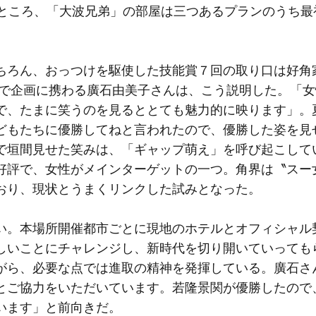
たところ、「大波兄弟」の部屋は三つあるプランのうち最
ろん、おっつけを駆使した技能賞７回の取り口は好角
屋で企画に携わる廣石由美子さんは、こう説明した。「
で、たまに笑うのを見るととても魅力的に映ります」。
どもたちに優勝してねと言われたので、優勝した姿を見
で垣間見せた笑みは、「ギャップ萌え」を呼び起こして
好評で、女性がメインターゲットの一つ。角界は〝スー
おり、現状とうまくリンクした試みとなった。
。本場所開催都市ごとに現地のホテルとオフィシャル
しいことにチャレンジし、新時代を切り開いていっても
がら、必要な点では進取の精神を発揮している。廣石さ
とご協力をいただいています。若隆景関が優勝したので
います」と前向きだ。