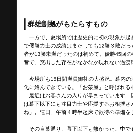
群雄割拠がもたらすもの
一方で、夏場所では歴史的に初の現象が起き
で優勝力士の成績はまたしても12勝３敗だっ
者が13勝未満だったのは初めて。優勝45回
昔で、突出した存在がなかなか現れない過渡
今場所も15日間満員御礼の大盛況。幕内の
化に絡んできている。「お茶屋」と呼ばれる
「最近はお客さんの入りが早まっています。
は幕下以下にも注目力士や応援するお相撲さ
ね」。連日、午前４時半起床で歓待の準備を
その言葉通り、幕下以下も熱かった。中でも