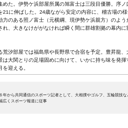
集めた。伊勢ケ浜部屋所属の旭富士は三段目優勝。序ノ
21に伸ばした。24歳ながら安定の内容に、稽古場の
動力のある照ノ富士（元横綱、現伊勢ケ浜親方）のよう
され、大きなけががなければ瞬く間に群雄割拠の幕内に
荒汐部屋では福島県や長野県で合宿を予定。豊昇龍、
景は大関とりの足場固めに向けて、いかに持ち味を発揮
月を迎える。
６年から共同通信のスポーツ記者として、大相撲やゴルフ、五輪競技な
幅広くスポーツ報道に従事