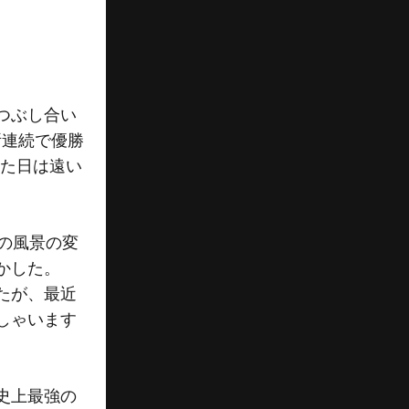
つぶし合い
所連続で優勝
いた日は遠い
の風景の変
かした。
たが、最近
しゃいます
史上最強の