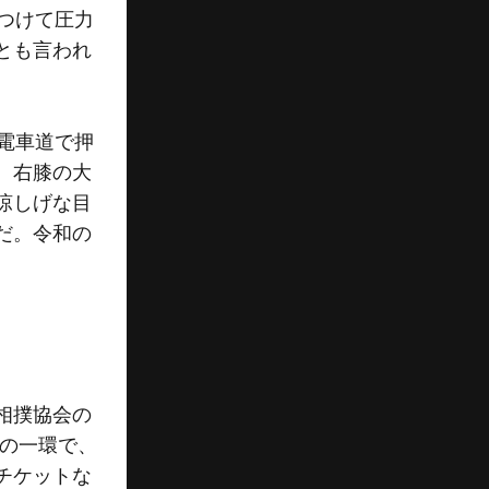
つけて圧力
とも言われ
電車道で押
、右膝の大
涼しげな目
だ。令和の
相撲協会の
ボの一環で、
チケットな