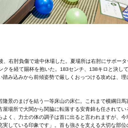
後、右肘負傷で途中休場した。夏場所は右肘にサポータ
ンクを経て賜杯を抱いた。183センチ、138キロと決し
い踏み込みから前傾姿勢で厳しくおっつける攻めは、理
隆景のまげを結う一等床山の床仁。これまで横綱日馬
古屋場所で大関から関脇に転落する安青錦も任されている
らよく、力士の体の調子は首に出ると言われますが、今
充実している印象です」。首も強さを支える大切な部位