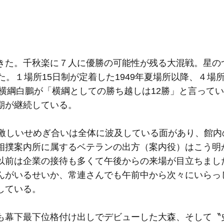
た。千秋楽に７人に優勝の可能性が残る大混戦。星の
た。１場所15日制が定着した1949年夏場所以降、４場
の横綱白鵬が「横綱としての勝ち越しは12勝」と言って
期が継続している。
激しいせめぎ合いは全体に波及している面があり、館内
相撲案内所に属するベテランの出方（案内役）はこう明
以前は企業の接待も多くて午後からの来場が目立ちまし
んがいるせいか、常連さんでも午前中から次々にいらっ
している。
幕下最下位格付け出しでデビューした大森、そして〝