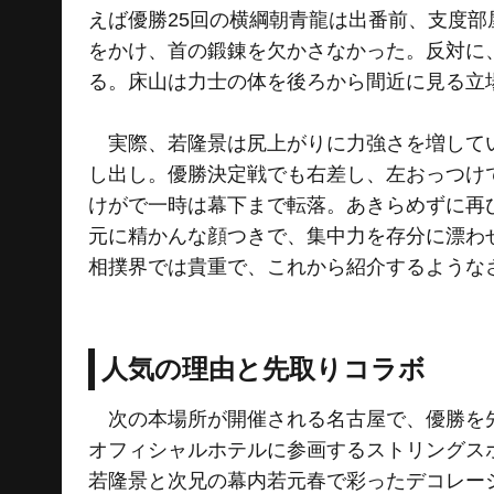
えば優勝25回の横綱朝青龍は出番前、支度
をかけ、首の鍛錬を欠かさなかった。反対に
る。床山は力士の体を後ろから間近に見る立
実際、若隆景は尻上がりに力強さを増してい
し出し。優勝決定戦でも右差し、左おっつけ
けがで一時は幕下まで転落。あきらめずに再
元に精かんな顔つきで、集中力を存分に漂わ
相撲界では貴重で、これから紹介するような
人気の理由と先取りコラボ
次の本場所が開催される名古屋で、優勝を先
オフィシャルホテルに参画するストリングス
若隆景と次兄の幕内若元春で彩ったデコレー