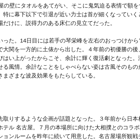
部屋の壁にタオルをあてがい、そこに鬼気迫る表情で額を
、特に幕下以下で引退が近い力士は首が細くなっていく
場だけに、説得力のある床仁の見立てだった。
った。14日目には若手の琴栄峰を左右のおっつけから
で大関を一方的に土俵から出した。４年前の初優勝の後
びはい上がったからこそ、余計に輝く復活劇となった。
せる風情。余計なことをしゃべらない姿は古風そのもの
さまざまな波及効果をもたらしている。
取りするような企画が話題となった。３年前から日本
ホテル 名古屋。７月の本場所に向けた大相撲とのコラ
ションルームを昨年に続いて用意した。名古屋場所観戦