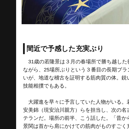
間近で予感した充実ぶり
31歳の若隆景は３月の春場所で勝ち越した
ながら、25場所ぶりという３番目の長期ブラ
いが、地道な稽古を証明する筋肉質の体。鋭
技能相撲でもある。
大躍進を早々に予言していた人物がいる。若
安美錦（現安治川親方）らを担当し、次の名
テランだ。場所の前半、こう話した。「昔か
景関は首から肩にかけての筋肉がものすごく