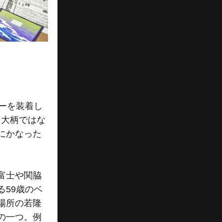
ーを装着し
て大柄ではな
にかなった
富士や関脇
59歳のベ
場所の若隆
の一つ。例