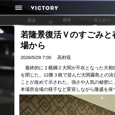
総合
野球
サッカー
若隆景復活Ｖのすごみと
場から
2026/5/29 7:00
高村収
最終的に２横綱２大関が不在となった大相撲
を閉じた。12勝３敗で並んだ大関霧島との
ことが改めて示された。強さや人気の秘密に
本場所会場の様子など変容しながら隆盛を保