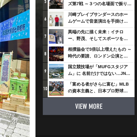
5
ズ第7戦 ～３つの名場面で振り返
る～
川崎ブレイブサンダースのホー
6
ムゲームで音楽演出を手掛ける
スチャダラパーが川崎新！アリ
異端の先に描く未来：イチロ
ーナシティ・プロジェクトを語
7
ー、野茂、そしてスポーツを支
る 「楽しみでしかないでしょ。
える科学界の挑戦
川崎は、ずっと成長曲線だか
相撲協会で3倍以上増えたもの ～
8
ら」
時代の要請、ロンドン公演と古
式大相撲
国立競技場が「MUFGスタジア
9
ム」に 名前だけではない…JNSE
とMUFGが“共創”し描く地域活
「富める者がさらに富む」MLB
性化・社会価値創造の近未来図
10
の資本主義と、日本プロ野球が
とは
踏み出せない一歩
VIEW MORE