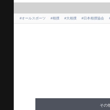
#オールスポーツ
#相撲
#大相撲
#日本相撲協会
その