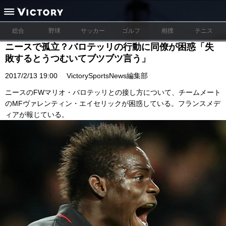
総合
野球
サッカー
ゴルフ
相撲
テニス
ニースで孤立？バロテッリの行動に同僚が困惑「失
敗するとうつむいてブツブツ言う」
2017/2/13 19:00
VictorySportsNews編集部
ニースのFWマリオ・バロテッリとの接し方について、チームメート
のMFヴァレンティン・エイセリックが困惑している。フランスメデ
ィアが報じている。