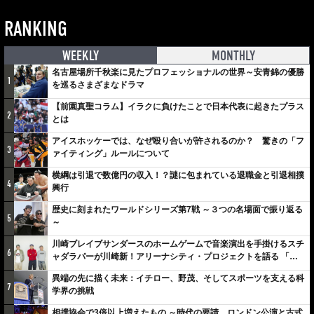
RANKING
WEEKLY
MONTHLY
名古屋場所千秋楽に見たプロフェッショナルの世界～安青錦の優勝
1
を巡るさまざまなドラマ
【前園真聖コラム】イラクに負けたことで日本代表に起きたプラス
2
とは
アイスホッケーでは、なぜ殴り合いが許されるのか？ 驚きの「フ
3
ァイティング」ルールについて
横綱は引退で数億円の収入！？謎に包まれている退職金と引退相撲
4
興行
歴史に刻まれたワールドシリーズ第7戦 ～３つの名場面で振り返る
5
～
川崎ブレイブサンダースのホームゲームで音楽演出を手掛けるスチ
6
ャダラパーが川崎新！アリーナシティ・プロジェクトを語る 「楽
しみでしかないでしょ。川崎は、ずっと成長曲線だから」
異端の先に描く未来：イチロー、野茂、そしてスポーツを支える科
7
学界の挑戦
相撲協会で3倍以上増えたもの ～時代の要請、ロンドン公演と古式