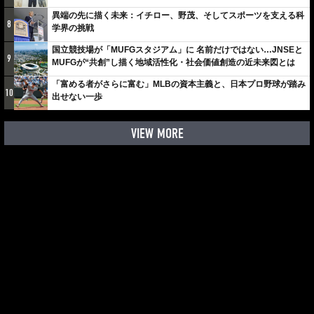
しみでしかないでしょ。川崎は、ずっと成長曲線だから」
異端の先に描く未来：イチロー、野茂、そしてスポーツを支える科
8
学界の挑戦
国立競技場が「MUFGスタジアム」に 名前だけではない…JNSEと
9
MUFGが“共創”し描く地域活性化・社会価値創造の近未来図とは
「富める者がさらに富む」MLBの資本主義と、日本プロ野球が踏み
10
出せない一歩
VIEW MORE