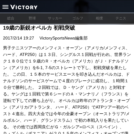
総合
野球
サッカー
ゴルフ
相撲
テニス
19歳の新鋭オペルカ 初戦突破
2017/2/14 19:27
VictorySportsNews編集部
男子テニスツアーのメンフィス・オープン（アメリカ/メンフィス、
ハード、ATP250）は１３日、シングルス１回戦が行われ、世界ラン
ク１８０位で１９歳のＲ・オペルカ（アメリカ）がＪ・ドナルドソ
ン（アメリカ）を6-1, 7-5のストレートで下し、初戦突破を果たし
た。 この日、１５本のサービスエースを叩き込んだオペルカは、ド
ナルドソンのサービスゲームで４度のブレークに成功し、１時間１
０分で勝利した。 ２回戦では、Ｄ・ヤング（アメリカ）と対戦す
る。ヤングは１回戦で第６シードのＡ・マンナリノ（フランス）を
逆転で下しての勝ち上がり。 オペルカは昨年のアトランタ・オープ
ン（アメリカ/アトランタ、 ハード、ATP250）でATPツアー初のベ
スト４進出。四大大会では今年の全豪オープン（オーストラリア/メ
ルボルン、ハード、グランドスラム）で初の本戦入りを果たしてい
る。 その他では西岡良仁がＧ・ガルシア=ロペス（スペイン）、
Ｄ・ズムル（ボスニア）が２０１５年のメンフィス・オープンで準