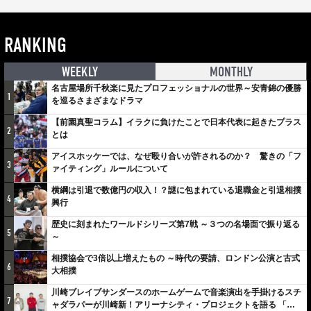
RANKING
WEEKLY
MONTHLY
名古屋場所千秋楽に見たプロフェッショナルの世界～安青錦の優勝
1
を巡るさまざまなドラマ
【前園真聖コラム】イラクに負けたことで日本代表に起きたプラス
2
とは
アイスホッケーでは、なぜ殴り合いが許されるのか？ 驚きの「フ
3
ァイティング」ルールについて
横綱は引退で数億円の収入！？謎に包まれている退職金と引退相撲
4
興行
歴史に刻まれたワールドシリーズ第7戦 ～３つの名場面で振り返る
5
～
相撲協会で3倍以上増えたもの ～時代の要請、ロンドン公演と古式
6
大相撲
川崎ブレイブサンダースのホームゲームで音楽演出を手掛けるスチ
7
ャダラパーが川崎新！アリーナシティ・プロジェクトを語る 「楽