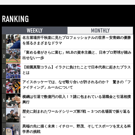
RANKING
WEEKLY
MONTHLY
名古屋場所千秋楽に見たプロフェッショナルの世界～安青錦の優勝
1
を巡るさまざまなドラマ
「富める者がさらに富む」MLBの資本主義と、日本プロ野球が踏み
2
出せない一歩
【前園真聖コラム】イラクに負けたことで日本代表に起きたプラス
3
とは
アイスホッケーでは、なぜ殴り合いが許されるのか？ 驚きの「フ
4
ァイティング」ルールについて
横綱は引退で数億円の収入！？謎に包まれている退職金と引退相撲
5
興行
歴史に刻まれたワールドシリーズ第7戦 ～３つの名場面で振り返る
6
～
異端の先に描く未来：イチロー、野茂、そしてスポーツを支える科
7
学界の挑戦