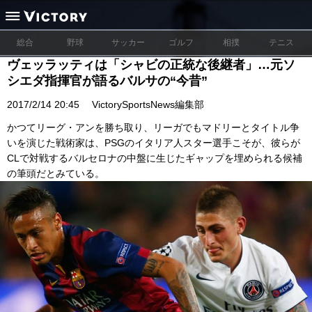
総合
野球
サッカー
ゴルフ
相撲
テニス
ヴェッラッティは「シャビの正統な後継者」…元ソ
シエダ指揮官が語るバルサの“今昔”
2017/2/14 20:45
VictorySportsNews編集部
かつてリーグ・アンを勝ち取り、リーガでもマドリーとタイトル争
いを演じた戦術家は、PSGのイタリア人スター選手こそが、彼らが
CLで対戦するバルセロナの中盤に生じたギャップを埋められる候補
の筆頭だとみている。