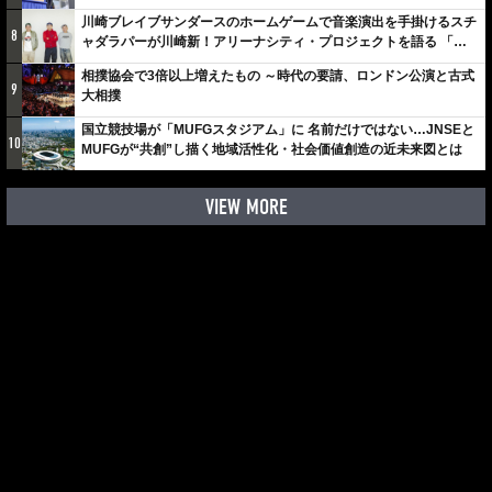
川崎ブレイブサンダースのホームゲームで音楽演出を手掛けるスチ
8
ャダラパーが川崎新！アリーナシティ・プロジェクトを語る 「楽
しみでしかないでしょ。川崎は、ずっと成長曲線だから」
相撲協会で3倍以上増えたもの ～時代の要請、ロンドン公演と古式
9
大相撲
国立競技場が「MUFGスタジアム」に 名前だけではない…JNSEと
10
MUFGが“共創”し描く地域活性化・社会価値創造の近未来図とは
VIEW MORE