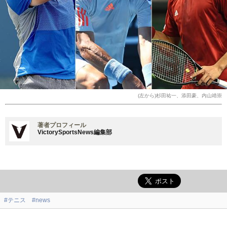
(左から)杉田祐一、添田豪、内山靖崇
著者プロフィール
VictorySportsNews編集部
#テニス
#news