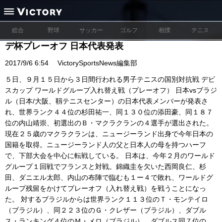
総合
野球
サッカー
ゴルフ
相撲
テニス
デ杯プレーオフ 日本代表発表
2017/9/6 6:54
VictorySportsNews編集部
５日、９月１５日から３日間行われる男子テニスの国別対抗戦 デビ
スカップ ワールドグループ入れ替え戦（プレーオフ） 日本vsブラジ
ル（日本/大阪、靱テニスセンター）の日本代表メンバーが発表さ
れ、世界ランク４４位の杉田祐一、同１３０位の添田豪、同１８７
位の内山靖崇、初選出のＢ・マクラクランの４選手が選出された。
現在２５歳のマクラクランは、ニュージーランド出身で今年日本の
国籍を取得。ニュージーランド人の父と日本人の母を持つハーフ
で、下部大会を中心に転戦している。 日本は、今年２月のワールド
グループ１回戦でフランスと対戦。錦織圭を欠いた西岡良仁、杉
田、ダニエル太郎、内山の布陣で臨むも１ー４で敗れ、ワールドグ
ループ残留をかけてプレーオフ（入れ替え戦）を戦うことになっ
た。 対するブラジルからは世界ランク１１３位のＴ・モンテイロ
（ブラジル）、同２２３位のＧ・クレザー（ブラジル）、ダブル
ス・ランキング４位のＭ・メロ（ブラジル）、ダブルス同７位の