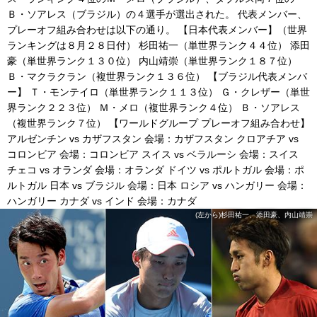
Ｂ・ソアレス（ブラジル）の４選手が選出された。 代表メンバー、
プレーオフ組み合わせは以下の通り。 【日本代表メンバー】（世界
ランキングは８月２８日付） 杉田祐一（単世界ランク４４位） 添田
豪（単世界ランク１３０位） 内山靖崇（単世界ランク１８７位）
Ｂ・マクラクラン（複世界ランク１３６位） 【ブラジル代表メンバ
ー】 Ｔ・モンテイロ（単世界ランク１１３位） Ｇ・クレザー（単世
界ランク２２３位） Ｍ・メロ（複世界ランク４位） Ｂ・ソアレス
（複世界ランク７位） 【ワールドグループ プレーオフ組み合わせ】
アルゼンチン vs カザフスタン 会場：カザフスタン クロアチア vs
コロンビア 会場：コロンビア スイス vs ベラルーシ 会場：スイス
チェコ vs オランダ 会場：オランダ ドイツ vs ポルトガル 会場：ポ
ルトガル 日本 vs ブラジル 会場：日本 ロシア vs ハンガリー 会場：
ハンガリー カナダ vs インド 会場：カナダ
(左から)杉田祐一、添田豪、内山靖崇