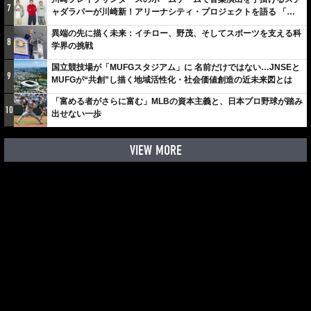
7
ャダラパーが川崎新！アリーナシティ・プロジェクトを語る 「楽
しみでしかないでしょ。川崎は、ずっと成長曲線だから」
異端の先に描く未来：イチロー、野茂、そしてスポーツを支える科
8
学界の挑戦
国立競技場が「MUFGスタジアム」に 名前だけではない…JNSEと
9
MUFGが“共創”し描く地域活性化・社会価値創造の近未来図とは
「富める者がさらに富む」MLBの資本主義と、日本プロ野球が踏み
10
出せない一歩
VIEW MORE