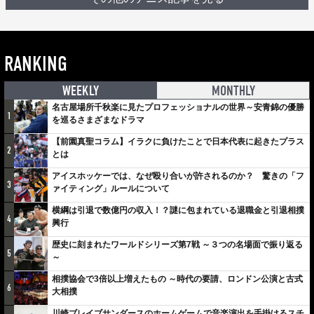
RANKING
WEEKLY
MONTHLY
名古屋場所千秋楽に見たプロフェッショナルの世界～安青錦の優勝
1
を巡るさまざまなドラマ
【前園真聖コラム】イラクに負けたことで日本代表に起きたプラス
2
とは
アイスホッケーでは、なぜ殴り合いが許されるのか？ 驚きの「フ
3
ァイティング」ルールについて
横綱は引退で数億円の収入！？謎に包まれている退職金と引退相撲
4
興行
歴史に刻まれたワールドシリーズ第7戦 ～３つの名場面で振り返る
5
～
相撲協会で3倍以上増えたもの ～時代の要請、ロンドン公演と古式
6
大相撲
川崎ブレイブサンダースのホームゲームで音楽演出を手掛けるスチ