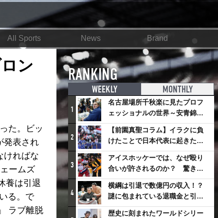
All Sports
News
Brand
ブロン
RANKING
WEEKLY
MONTHLY
名古屋場所千秋楽に見たプロフ
1
ェッショナルの世界～安青錦の
優勝を巡るさまざまなドラマ
走った。ビッ
【前園真聖コラム】イラクに負
2
けたことで日本代表に起きたプ
が発表され
ラスとは
なければな
アイスホッケーでは、なぜ殴り
3
ジェームズ
合いが許されるのか？ 驚きの
「ファイティング」ルールにつ
休養は引退
横綱は引退で数億円の収入！？
いて
4
いる。で
謎に包まれている退職金と引退
相撲興行
」 ラブ離脱
歴史に刻まれたワールドシリー