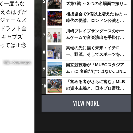
5
て一度もな
ズ第7戦 ～３つの名場面で振り返
る～
抑えるはずだ
相撲協会で3倍以上増えたもの ～
6
、ジェームズ
時代の要請、ロンドン公演と古
式大相撲
年ドラフト全
川崎ブレイブサンダースのホー
7
くキャブズ
ムゲームで音楽演出を手掛ける
スチャダラパーが川崎新！アリ
とっては正念
異端の先に描く未来：イチロ
ーナシティ・プロジェクトを語
8
ー、野茂、そしてスポーツを支
る 「楽しみでしかないでしょ。
える科学界の挑戦
写真＝Getty Images
川崎は、ずっと成長曲線だか
国立競技場が「MUFGスタジア
9
ら」
ム」に 名前だけではない…JNSE
とMUFGが“共創”し描く地域活
「富める者がさらに富む」MLB
性化・社会価値創造の近未来図
10
の資本主義と、日本プロ野球が
とは
踏み出せない一歩
VIEW MORE