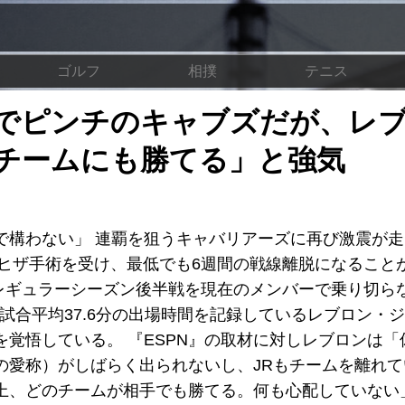
ゴルフ
相撲
テニス
でピンチのキャブズだが、レ
チームにも勝てる」と強気
で構わない」 連覇を狙うキャバリアーズに再び激震が
左ヒザ手術を受け、最低でも6週間の戦線離脱になること
、レギュラーシーズン後半戦を現在のメンバーで乗り切ら
1試合平均37.6分の出場時間を記録しているレブロン・
覚悟している。 『ESPN』の取材に対しレブロンは「
の愛称）がしばらく出られないし、JRもチームを離れて
上、どのチームが相手でも勝てる。何も心配していない