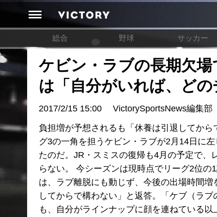
総合
野球
サッカー
ケビン・ラブの長期欠場
は「自分がいれば、どの
2017/2/15 15:00
VictorySportsNews編集部
負担増が予想されるも「休養は引退してから
グ3の一角を担うケビン・ラブが2月14日に
たのだ。JR・スミスの復帰も4月の予定で
らない。 今シーズンは現時点でリーグ2位の
は、ラブ離脱にも動じず、今後の出場時間増を
してからで構わない」と返答。「ケブ（ラブ
も、自分がラインナップに顔を連ねている以