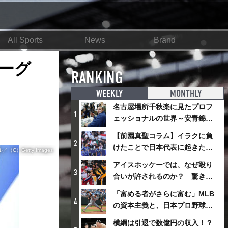
All Sports
News
Brand
リーグ
RANKING
WEEKLY
MONTHLY
名古屋場所千秋楽に見たプロフ
1
ェッショナルの世界～安青錦の
優勝を巡るさまざまなドラマ
【前園真聖コラム】イラクに負
2
けたことで日本代表に起きたプ
）Getty Images
ラスとは
アイスホッケーでは、なぜ殴り
3
合いが許されるのか？ 驚きの
「ファイティング」ルールにつ
「富める者がさらに富む」MLB
いて
4
の資本主義と、日本プロ野球が
踏み出せない一歩
横綱は引退で数億円の収入！？