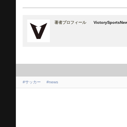
著者プロフィール
VictorySports
#サッカー
#news