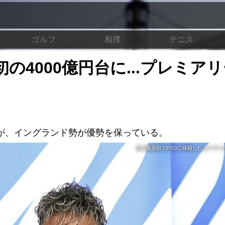
ゴルフ
相撲
テニス
4000億円台に...プレミア
が、イングランド勢が優勢を保っている。
史上最高額でPSGに移籍したネイマール／（C