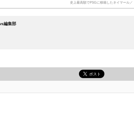
史上最高額でPSGに移籍したネイマール／（C）G
News編集部