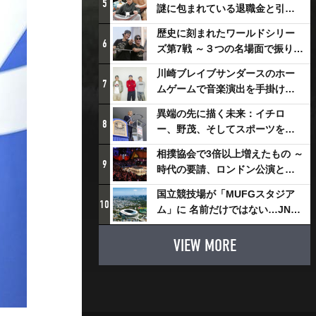
5
謎に包まれている退職金と引退
相撲興行
歴史に刻まれたワールドシリー
6
ズ第7戦 ～３つの名場面で振り返
る～
川崎ブレイブサンダースのホー
7
ムゲームで音楽演出を手掛ける
スチャダラパーが川崎新！アリ
異端の先に描く未来：イチロ
ーナシティ・プロジェクトを語
8
ー、野茂、そしてスポーツを支
る 「楽しみでしかないでしょ。
える科学界の挑戦
川崎は、ずっと成長曲線だか
相撲協会で3倍以上増えたもの ～
9
ら」
時代の要請、ロンドン公演と古
式大相撲
国立競技場が「MUFGスタジア
10
ム」に 名前だけではない…JNSE
とMUFGが“共創”し描く地域活
性化・社会価値創造の近未来図
VIEW MORE
とは