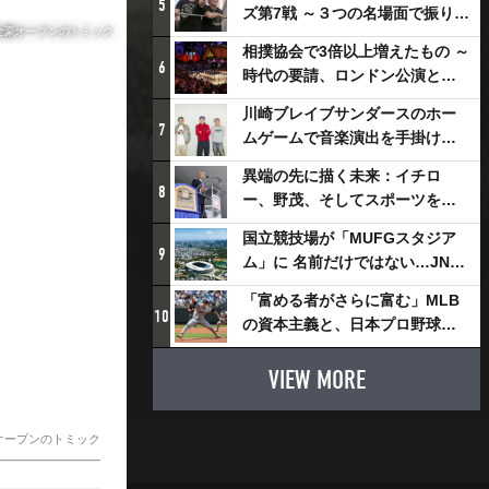
5
ズ第7戦 ～３つの名場面で振り返
全豪オープンのトミック
る～
相撲協会で3倍以上増えたもの ～
6
時代の要請、ロンドン公演と古
式大相撲
川崎ブレイブサンダースのホー
7
ムゲームで音楽演出を手掛ける
スチャダラパーが川崎新！アリ
異端の先に描く未来：イチロ
ーナシティ・プロジェクトを語
8
ー、野茂、そしてスポーツを支
る 「楽しみでしかないでしょ。
える科学界の挑戦
川崎は、ずっと成長曲線だか
国立競技場が「MUFGスタジア
9
ら」
ム」に 名前だけではない…JNSE
とMUFGが“共創”し描く地域活
「富める者がさらに富む」MLB
性化・社会価値創造の近未来図
10
の資本主義と、日本プロ野球が
とは
踏み出せない一歩
VIEW MORE
オープンのトミック