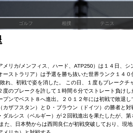
ゴルフ
相撲
テニス
退
メリカ/メンフィス、ハード、ATP250）は１４日、シ
オーストラリア）は予選を勝ち抜いた世界ランク１４０
ートで敗れ、初戦で姿を消した。 この日、１度もブレークチ
２度のブレークを許して１時間６分でストレート負けし
ープンでベスト８へ進出。２０１２年には初戦で敗退し
（カザフスタン）とＤ・ブラウン（ドイツ）の勝者と対
・ダルシス（ベルギー）が２回戦進出を果たしたが、第
 また、日本勢からは西岡良仁が初戦突破しており、現
アメリカ）と対戦する。