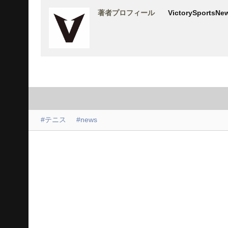
著者プロフィール
VictorySports
#テニス
#news