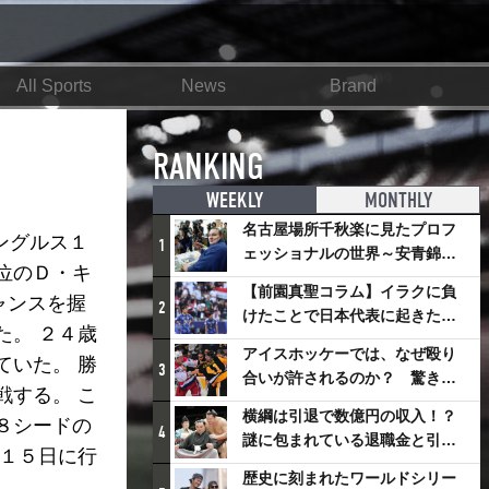
All Sports
News
Brand
RANKING
WEEKLY
MONTHLY
名古屋場所千秋楽に見たプロフ
ングルス１
1
ェッショナルの世界～安青錦の
位のＤ・キ
優勝を巡るさまざまなドラマ
【前園真聖コラム】イラクに負
ャンスを握
2
けたことで日本代表に起きたプ
た。 ２４歳
ラスとは
アイスホッケーでは、なぜ殴り
ていた。 勝
3
合いが許されるのか？ 驚きの
戦する。 こ
「ファイティング」ルールにつ
横綱は引退で数億円の収入！？
８シードの
いて
4
謎に包まれている退職金と引退
地１５日に行
相撲興行
歴史に刻まれたワールドシリー