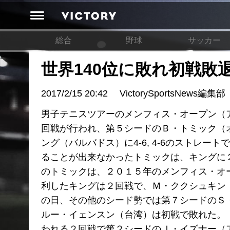
総合
野球
サッカー
世界140位に敗れ初戦敗
2017/2/15 20:42
VictorySportsNews編集部
男子テニスツアーのメンフィス・オープン（ア
回戦が行われ、第５シードのＢ・トミック（
ング（バルバドス）に4-6, 4-6のストレ
ることが出来なかったトミックは、キングに
のトミックは、２０１５年のメンフィス・オ
利したキングは２回戦で、Ｍ・ククシュキン
の日、その他のシード勢では第７シードのＳ
ルー・イェンスン（台湾）は初戦で敗れた。
われる２回戦で第２シードのＪ・イズナー（