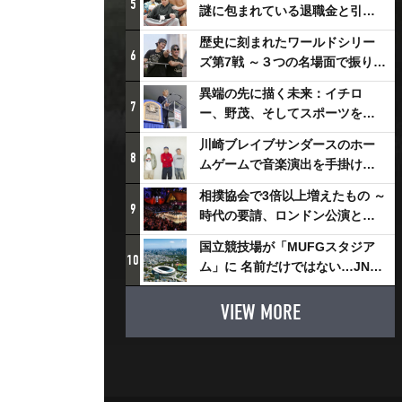
5
謎に包まれている退職金と引退
相撲興行
歴史に刻まれたワールドシリー
6
ズ第7戦 ～３つの名場面で振り返
る～
異端の先に描く未来：イチロ
7
ー、野茂、そしてスポーツを支
える科学界の挑戦
川崎ブレイブサンダースのホー
8
ムゲームで音楽演出を手掛ける
スチャダラパーが川崎新！アリ
相撲協会で3倍以上増えたもの ～
ーナシティ・プロジェクトを語
9
時代の要請、ロンドン公演と古
る 「楽しみでしかないでしょ。
式大相撲
川崎は、ずっと成長曲線だか
国立競技場が「MUFGスタジア
10
ら」
ム」に 名前だけではない…JNSE
とMUFGが“共創”し描く地域活
性化・社会価値創造の近未来図
VIEW MORE
とは