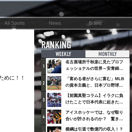
All Sports
News
Brand
RANKING
WEEKLY
MONTHLY
名古屋場所千秋楽に見たプロフ
1
ェッショナルの世界～安青錦の
優勝を巡るさまざまなドラマ
のために！！
「富める者がさらに富む」MLB
2
の資本主義と、日本プロ野球が
踏み出せない一歩
【前園真聖コラム】イラクに負
3
けたことで日本代表に起きたプ
ラスとは
アイスホッケーでは、なぜ殴り
4
合いが許されるのか？ 驚きの
「ファイティング」ルールにつ
横綱は引退で数億円の収入！？
いて