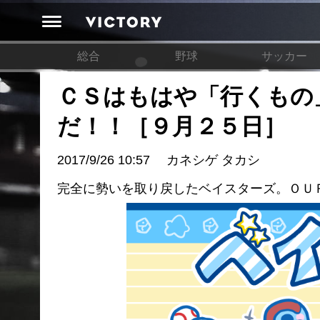
総合
野球
サッカー
ＣＳはもはや「行くもの
だ！！［９月２５日］
2017/9/26 10:57
カネシゲ タカシ
完全に勢いを取り戻したベイスターズ。ＯＵＲ