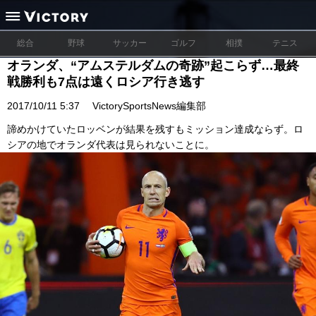
総合
野球
サッカー
ゴルフ
相撲
テニス
オランダ、“アムステルダムの奇跡”起こらず…最終
戦勝利も7点は遠くロシア行き逃す
2017/10/11 5:37
VictorySportsNews編集部
諦めかけていたロッベンが結果を残すもミッション達成ならず。ロ
シアの地でオランダ代表は見られないことに。