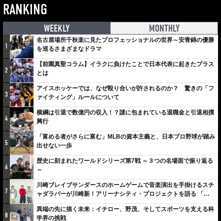
RANKING
WEEKLY
MONTHLY
名古屋場所千秋楽に見たプロフェッショナルの世界～安青錦の優勝
1
を巡るさまざまなドラマ
【前園真聖コラム】イラクに負けたことで日本代表に起きたプラス
2
とは
アイスホッケーでは、なぜ殴り合いが許されるのか？ 驚きの「フ
3
ァイティング」ルールについて
横綱は引退で数億円の収入！？謎に包まれている退職金と引退相撲
4
興行
「富める者がさらに富む」MLBの資本主義と、日本プロ野球が踏み
5
出せない一歩
歴史に刻まれたワールドシリーズ第7戦 ～３つの名場面で振り返る
6
～
川崎ブレイブサンダースのホームゲームで音楽演出を手掛けるスチ
7
ャダラパーが川崎新！アリーナシティ・プロジェクトを語る 「楽
しみでしかないでしょ。川崎は、ずっと成長曲線だから」
異端の先に描く未来：イチロー、野茂、そしてスポーツを支える科
8
学界の挑戦