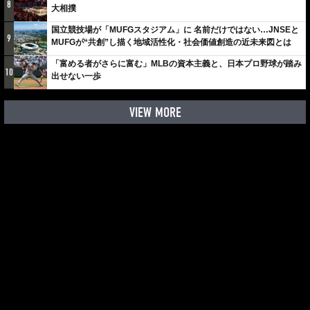
8
大相撲
国立競技場が「MUFGスタジアム」に 名前だけではない…JNSEと
9
MUFGが“共創”し描く地域活性化・社会価値創造の近未来図とは
「富める者がさらに富む」MLBの資本主義と、日本プロ野球が踏み
10
出せない一歩
VIEW MORE