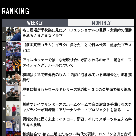
RANKING
WEEKLY
MONTHLY
名古屋場所千秋楽に見たプロフェッショナルの世界～安青錦の優勝
1
を巡るさまざまなドラマ
【前園真聖コラム】イラクに負けたことで日本代表に起きたプラス
2
とは
アイスホッケーでは、なぜ殴り合いが許されるのか？ 驚きの「フ
3
ァイティング」ルールについて
横綱は引退で数億円の収入！？謎に包まれている退職金と引退相撲
4
興行
歴史に刻まれたワールドシリーズ第7戦 ～３つの名場面で振り返る
5
～
川崎ブレイブサンダースのホームゲームで音楽演出を手掛けるスチ
6
ャダラパーが川崎新！アリーナシティ・プロジェクトを語る 「楽
しみでしかないでしょ。川崎は、ずっと成長曲線だから」
異端の先に描く未来：イチロー、野茂、そしてスポーツを支える科
7
学界の挑戦
相撲協会で3倍以上増えたもの ～時代の要請、ロンドン公演と古式