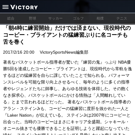
総合
野球
サッカー
ゴルフ
相撲
テニス
「朝4時に練習開始」だけでは済まない、現役時代の
コービー・ブライアントの猛練習ぶりに名コーチも
舌を巻く
2017/2/16 20:00
VictorySportsNews編集部
著名なバスケットボール指導者が驚いた『練習の鬼』っぷり NBA優
勝5回を達成したコービー・ブライアントは、現役時代から常軌を逸
するほどの猛練習を自らに課していたことで知られる。パフォーマ
ンスレベルを可能な限り向上させるべく、毎年のように多くの指導
者やレジェンドたちに師事し、あらゆる技術を体得した。その飽く
なき探求心、バスケットボールにかける情熱は「人間離れしてい
る」とまで言われるほどだった。 著名なバスケットボール指導者の
アラン・ステインJrも、コービーの猛練習に度肝を抜かれた一人と
『Laker Nation』が伝えている。 ステインJrは2007年にコービーと
出会った。当時のコービーはまさにキャリア全盛期。シャキール・
オニール抜きでも優勝できることを証明しようと躍起になっていた