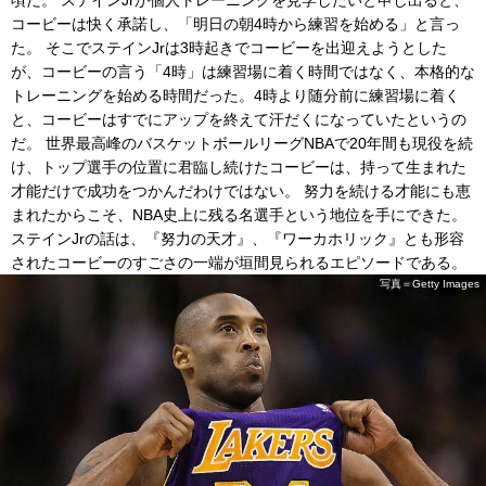
頃だ。 ステインJrが個人トレーニングを見学したいと申し出ると、
コービーは快く承諾し、「明日の朝4時から練習を始める」と言っ
た。 そこでステインJrは3時起きでコービーを出迎えようとした
が、コービーの言う「4時」は練習場に着く時間ではなく、本格的な
トレーニングを始める時間だった。4時より随分前に練習場に着く
と、コービーはすでにアップを終えて汗だくになっていたというの
だ。 世界最高峰のバスケットボールリーグNBAで20年間も現役を続
け、トップ選手の位置に君臨し続けたコービーは、持って生まれた
才能だけで成功をつかんだわけではない。 努力を続ける才能にも恵
まれたからこそ、NBA史上に残る名選手という地位を手にできた。
ステインJrの話は、『努力の天才』、『ワーカホリック』とも形容
されたコービーのすごさの一端が垣間見られるエピソードである。
写真＝Getty Images