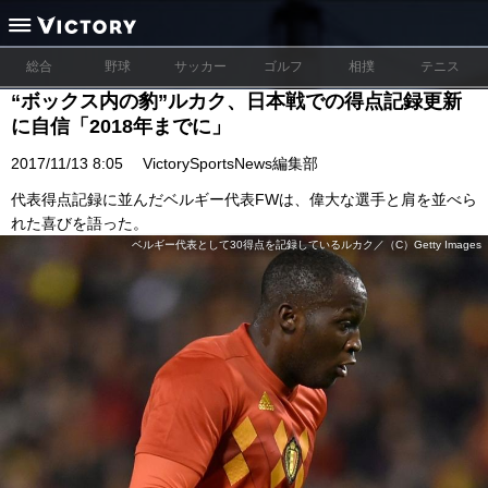
総合
野球
サッカー
ゴルフ
相撲
テニス
“ボックス内の豹”ルカク、日本戦での得点記録更新
に自信「2018年までに」
2017/11/13 8:05
VictorySportsNews編集部
代表得点記録に並んだベルギー代表FWは、偉大な選手と肩を並べら
れた喜びを語った。
ベルギー代表として30得点を記録しているルカク／（C）Getty Images