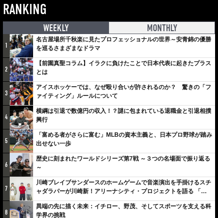
RANKING
WEEKLY
MONTHLY
名古屋場所千秋楽に見たプロフェッショナルの世界～安青錦の優勝
1
を巡るさまざまなドラマ
【前園真聖コラム】イラクに負けたことで日本代表に起きたプラス
2
とは
アイスホッケーでは、なぜ殴り合いが許されるのか？ 驚きの「フ
3
ァイティング」ルールについて
横綱は引退で数億円の収入！？謎に包まれている退職金と引退相撲
4
興行
「富める者がさらに富む」MLBの資本主義と、日本プロ野球が踏み
5
出せない一歩
歴史に刻まれたワールドシリーズ第7戦 ～３つの名場面で振り返る
6
～
川崎ブレイブサンダースのホームゲームで音楽演出を手掛けるスチ
7
ャダラパーが川崎新！アリーナシティ・プロジェクトを語る 「楽
しみでしかないでしょ。川崎は、ずっと成長曲線だから」
異端の先に描く未来：イチロー、野茂、そしてスポーツを支える科
8
学界の挑戦