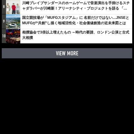
川崎ブレイブサンダースのホームゲームで音楽演出を手掛けるスチ
8
ャダラパーが川崎新！アリーナシティ・プロジェクトを語る 「楽
しみでしかないでしょ。川崎は、ずっと成長曲線だから」
国立競技場が「MUFGスタジアム」に 名前だけではない…JNSEと
9
MUFGが“共創”し描く地域活性化・社会価値創造の近未来図とは
相撲協会で3倍以上増えたもの ～時代の要請、ロンドン公演と古式
10
大相撲
VIEW MORE