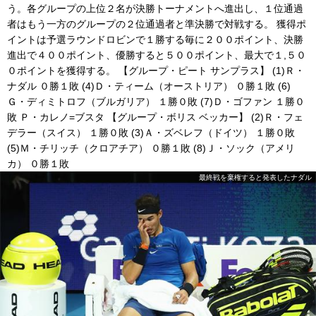
う。各グループの上位２名が決勝トーナメントへ進出し、１位通過
者はもう一方のグループの２位通過者と準決勝で対戦する。 獲得ポ
イントは予選ラウンドロビンで１勝する毎に２００ポイント、決勝
進出で４００ポイント、優勝すると５００ポイント、最大で１,５０
０ポイントを獲得する。 【グループ・ピート サンプラス】 (1)Ｒ・
ナダル ０勝１敗 (4)Ｄ・ティーム（オーストリア） ０勝１敗 (6)
Ｇ・ディミトロフ（ブルガリア） １勝０敗 (7)Ｄ・ゴファン １勝０
敗 Ｐ・カレノ=ブスタ 【グループ・ボリス ベッカー】 (2)Ｒ・フェ
デラー（スイス） １勝０敗 (3)Ａ・ズベレフ（ドイツ） １勝０敗
(5)Ｍ・チリッチ（クロアチア） ０勝１敗 (8)Ｊ・ソック（アメリ
カ） ０勝１敗
最終戦を棄権すると発表したナダル