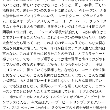
良いことは、新しいけがではないということ。正しい休養、正しい
治療をして、来シーズンのスタートに備えたい」 今シーズン、ナダ
ルは全仏オープン（フランス/パリ、レッドクレー、グランドスラ
ム）と全米オープン（アメリカ/ニューヨーク、ハード、グランドス
ラム）を含む６大会で優勝。世界ランキングは４年ぶり４度目の年
間最終１位に輝いた。 「シーズン最後の試合だし、自分の責任はこ
こでプレーすることだった。これがシーズンの中盤だったり、他の
大会だったら違っていた。これまでのテニス人生でもこんな大切な
大会を何度も欠場した。でも、それが自分のテニス人生だし文句は
言わない。これまで自分に起きたことの全ては、とてもラッキーと
感じている。でも、トップ選手としては他の選手と比べてけがやト
ラブルが多い方なのも事実。だから、いつもチャレンジ」 「例え
（ゴファンに）勝っていても棄権した。なぜなら、コートで全く楽
しめなかったから。こんな状態では全然楽しくはない。こんなに酷
い状態は、あと２日プレーするに値しない。もちろん落胆してい
る。でも泣きはしない。最高のシーズンを送ったのだから。このシ
ーズンで自分に起きたこと全てに感謝している」 ナダルの代わり
に、補欠のＰ・カレノ=ブスタ（スペイン）がグループ・ピート サ
ンプラスに入る。 今大会はグループ・ピート サンプラスとグルー
プ・ボリス ベッカーに分かれ、各グループの４選手が総当り戦を行