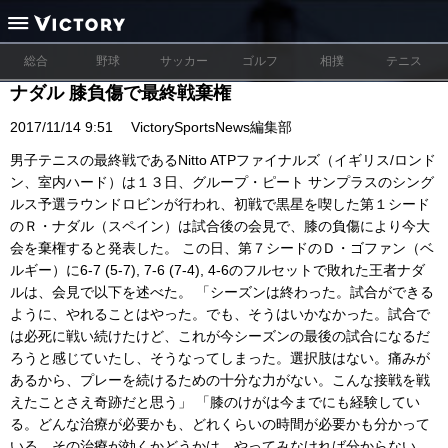
総合
野球
サッカー
ゴルフ
相撲
テニス
ナダル 膝負傷で最終戦棄権
2017/11/14 9:51
VictorySportsNews編集部
男子テニスの最終戦であるNitto ATPファイナルズ（イギリス/ロンド
ン、室内ハード）は１３日、グループ・ピート サンプラスのシング
ルス予選ラウンドロビンが行われ、初戦で黒星を喫した第１シード
のＲ・ナダル（スペイン）は試合後の会見で、膝の負傷により今大
会を棄権すると発表した。 この日、第７シードのＤ・ゴファン（ベ
ルギー）に6-7 (5-7), 7-6 (7-4), 4-6のフルセットで敗れた王者ナダ
ルは、会見で以下を述べた。 「シーズンは終わった。試合ができる
ように、やれることはやった。でも、そうはいかなかった。試合で
は必死に戦い続けたけど、これが今シーズンの最後の試合になるだ
ろうと感じていたし、そうなってしまった。選択肢はない。痛みが
あるから、プレーを続けるための十分な力がない。こんな接戦を戦
えたことさえ奇跡だと思う」 「膝のけがは今までにも経験してい
る。どんな治療が必要かも、どれくらいの時間が必要かも分かって
いる。その治療が効くかどうかは、やってみなければ分からない。