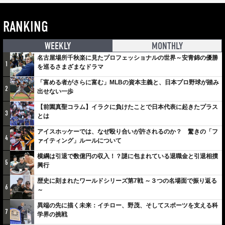
RANKING
WEEKLY
MONTHLY
名古屋場所千秋楽に見たプロフェッショナルの世界～安青錦の優勝
1
を巡るさまざまなドラマ
「富める者がさらに富む」MLBの資本主義と、日本プロ野球が踏み
2
出せない一歩
【前園真聖コラム】イラクに負けたことで日本代表に起きたプラス
3
とは
アイスホッケーでは、なぜ殴り合いが許されるのか？ 驚きの「フ
4
ァイティング」ルールについて
横綱は引退で数億円の収入！？謎に包まれている退職金と引退相撲
5
興行
歴史に刻まれたワールドシリーズ第7戦 ～３つの名場面で振り返る
6
～
異端の先に描く未来：イチロー、野茂、そしてスポーツを支える科
7
学界の挑戦