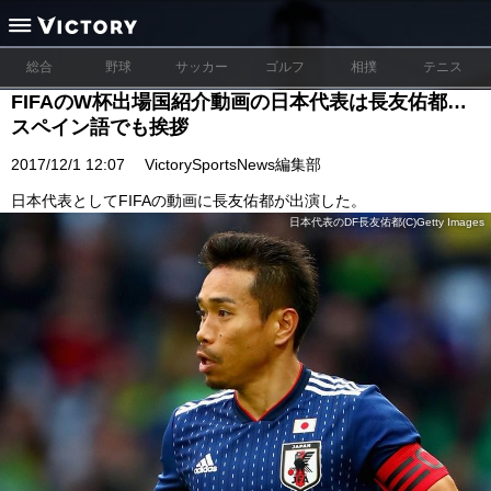
総合
野球
サッカー
ゴルフ
相撲
テニス
FIFAのW杯出場国紹介動画の日本代表は長友佑都…
スペイン語でも挨拶
2017/12/1 12:07
VictorySportsNews編集部
日本代表としてFIFAの動画に長友佑都が出演した。
日本代表のDF長友佑都(C)Getty Images