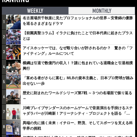
WEEKLY
MONTHLY
名古屋場所千秋楽に見たプロフェッショナルの世界～安青錦の優勝
1
を巡るさまざまなドラマ
【前園真聖コラム】イラクに負けたことで日本代表に起きたプラス
2
とは
アイスホッケーでは、なぜ殴り合いが許されるのか？ 驚きの「フ
3
ァイティング」ルールについて
横綱は引退で数億円の収入！？謎に包まれている退職金と引退相撲
4
興行
「富める者がさらに富む」MLBの資本主義と、日本プロ野球が踏み
5
出せない一歩
歴史に刻まれたワールドシリーズ第7戦 ～３つの名場面で振り返る
6
～
川崎ブレイブサンダースのホームゲームで音楽演出を手掛けるスチ
7
ャダラパーが川崎新！アリーナシティ・プロジェクトを語る 「楽
しみでしかないでしょ。川崎は、ずっと成長曲線だから」
異端の先に描く未来：イチロー、野茂、そしてスポーツを支える科
8
学界の挑戦