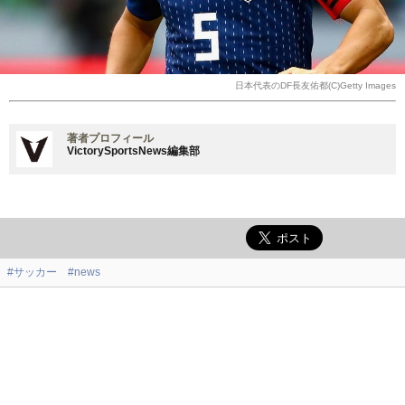
日本代表のDF長友佑都(C)Getty Images
著者プロフィール
VictorySportsNews編集部
#サッカー
#news