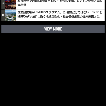
相撲協会で3倍以上増えたもの ～時代の要請、ロンドン公演と古式
9
大相撲
国立競技場が「MUFGスタジアム」に 名前だけではない…JNSEと
10
MUFGが“共創”し描く地域活性化・社会価値創造の近未来図とは
VIEW MORE