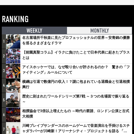
RANKING
WEEKLY
MONTHLY
名古屋場所千秋楽に見たプロフェッショナルの世界～安青錦の優勝
1
を巡るさまざまなドラマ
【前園真聖コラム】イラクに負けたことで日本代表に起きたプラス
2
とは
アイスホッケーでは、なぜ殴り合いが許されるのか？ 驚きの「フ
3
ァイティング」ルールについて
横綱は引退で数億円の収入！？謎に包まれている退職金と引退相撲
4
興行
歴史に刻まれたワールドシリーズ第7戦 ～３つの名場面で振り返る
5
～
相撲協会で3倍以上増えたもの ～時代の要請、ロンドン公演と古式
6
大相撲
川崎ブレイブサンダースのホームゲームで音楽演出を手掛けるスチ
7
ャダラパーが川崎新！アリーナシティ・プロジェクトを語る 「楽