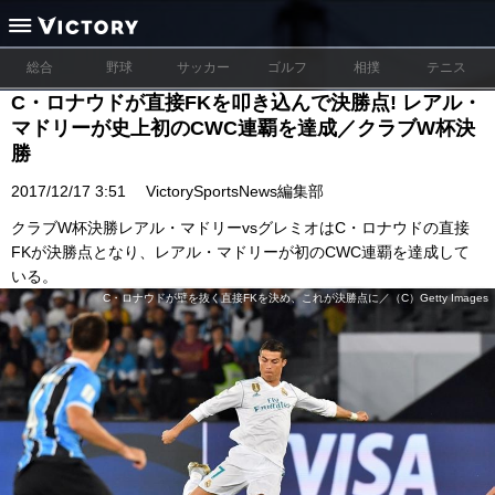
総合
野球
サッカー
ゴルフ
相撲
テニス
C・ロナウドが直接FKを叩き込んで決勝点! レアル・
マドリーが史上初のCWC連覇を達成／クラブW杯決
勝
2017/12/17 3:51
VictorySportsNews編集部
クラブW杯決勝レアル・マドリーvsグレミオはC・ロナウドの直接
FKが決勝点となり、レアル・マドリーが初のCWC連覇を達成して
いる。
C・ロナウドが壁を抜く直接FKを決め、これが決勝点に／（C）Getty Images