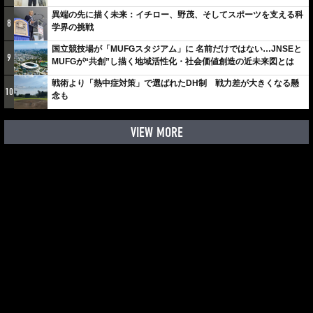
しみでしかないでしょ。川崎は、ずっと成長曲線だから」
異端の先に描く未来：イチロー、野茂、そしてスポーツを支える科
8
学界の挑戦
国立競技場が「MUFGスタジアム」に 名前だけではない…JNSEと
9
MUFGが“共創”し描く地域活性化・社会価値創造の近未来図とは
戦術より「熱中症対策」で選ばれたDH制 戦力差が大きくなる懸
10
念も
VIEW MORE