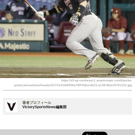
https://s3-ap-northeast-1.amazonaws.com/bbpicks-
production/articles/header/52721/h348/f06a78ff-93ba-4b21-a139-96acf3791322.jpg
著者プロフィール
VictorySportsNews編集部