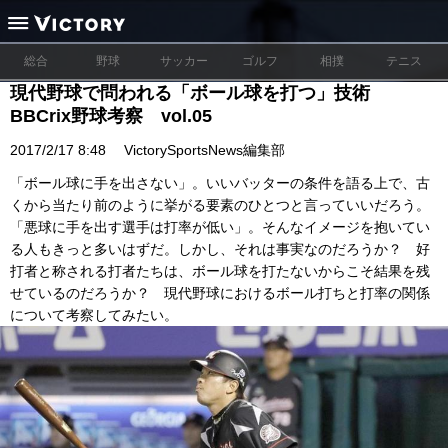
総合
野球
サッカー
ゴルフ
相撲
テニス
現代野球で問われる「ボール球を打つ」技術
BBCrix野球考察 vol.05
2017/2/17 8:48
VictorySportsNews編集部
「ボール球に手を出さない」。いいバッターの条件を語る上で、古
くから当たり前のように挙がる要素のひとつと言っていいだろう。
「悪球に手を出す選手は打率が低い」。そんなイメージを抱いてい
る人もきっと多いはずだ。しかし、それは事実なのだろうか？ 好
打者と称される打者たちは、ボール球を打たないからこそ結果を残
せているのだろうか？ 現代野球におけるボール打ちと打率の関係
について考察してみたい。