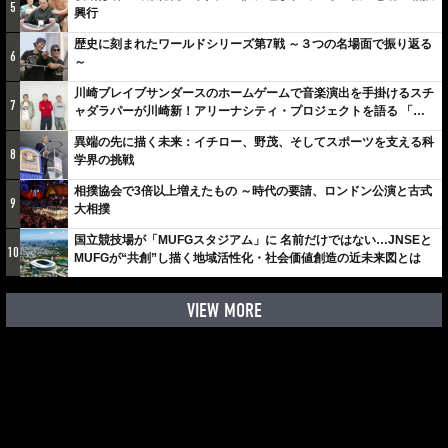
5
興行
歴史に刻まれたワールドシリーズ第7戦 ～３つの名場面で振り返る
6
～
川崎ブレイブサンダースのホームゲームで音楽演出を手掛けるスチ
7
ャダラパーが川崎新！アリーナシティ・プロジェクトを語る 「楽
しみでしかないでしょ。川崎は、ずっと成長曲線だから」
異端の先に描く未来：イチロー、野茂、そしてスポーツを支える科
8
学界の挑戦
相撲協会で3倍以上増えたもの ～時代の要請、ロンドン公演と古式
9
大相撲
国立競技場が「MUFGスタジアム」に 名前だけではない…JNSEと
10
MUFGが“共創”し描く地域活性化・社会価値創造の近未来図とは
VIEW MORE