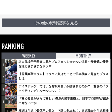
その他の野球記事を見る
RANKING
WEEKLY
MONTHLY
名古屋場所千秋楽に見たプロフェッショナルの世界～安青錦の優勝
1
を巡るさまざまなドラマ
【前園真聖コラム】イラクに負けたことで日本代表に起きたプラス
2
とは
アイスホッケーでは、なぜ殴り合いが許されるのか？ 驚きの「フ
3
ァイティング」ルールについて
「富める者がさらに富む」MLBの資本主義と、日本プロ野球が踏み
4
出せない一歩
横綱は引退で数億円の収入！？謎に包まれている退職金と引退相撲