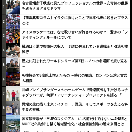
名古屋場所千秋楽に見たプロフェッショナルの世界～安青錦の優勝
1
を巡るさまざまなドラマ
【前園真聖コラム】イラクに負けたことで日本代表に起きたプラス
2
とは
アイスホッケーでは、なぜ殴り合いが許されるのか？ 驚きの「フ
3
ァイティング」ルールについて
横綱は引退で数億円の収入！？謎に包まれている退職金と引退相撲
4
興行
歴史に刻まれたワールドシリーズ第7戦 ～３つの名場面で振り返る
5
～
相撲協会で3倍以上増えたもの ～時代の要請、ロンドン公演と古式
6
大相撲
川崎ブレイブサンダースのホームゲームで音楽演出を手掛けるスチ
7
ャダラパーが川崎新！アリーナシティ・プロジェクトを語る 「楽
しみでしかないでしょ。川崎は、ずっと成長曲線だから」
異端の先に描く未来：イチロー、野茂、そしてスポーツを支える科
8
学界の挑戦
国立競技場が「MUFGスタジアム」に 名前だけではない…JNSEと
9
MUFGが“共創”し描く地域活性化・社会価値創造の近未来図とは