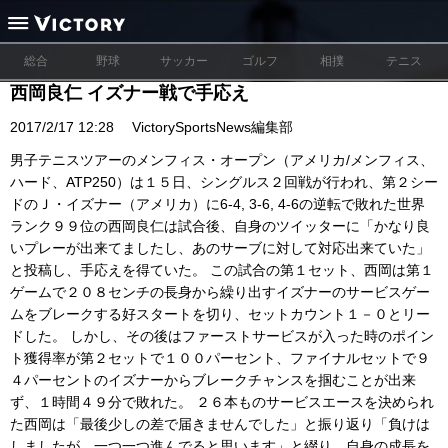
総合
野球
サッカー
ゴルフ
相撲
テニス
西岡良仁 イズナー戦で手応え
2017/2/17 12:28
VictorySportsNews編集部
男子テニスツアーのメンフィス・オープン（アメリカ/メンフィス、
ハード、ATP250）は１５日、シングルス２回戦が行われ、第２シー
ドのＪ・イズナー（アメリカ）に6-4, 3-6, 4-6の逆転で敗れた世界
ランク９９位の西岡良仁は試合後、自身のツイッターに「かなり良
いプレーが出来てましたし、あのサーブに対して対応出来ていた」
と投稿し、手応えを得ていた。 この試合の第１セット、西岡は第１
ゲームで２０８センチの長身から繰り出すイズナーのサービスゲー
ムをブレークする好スタートを切り、セットカウント１－０とリー
ドした。 しかし、その後はファーストサービスが入った時のポイン
ト獲得率が第２セットで１００パーセント、ファイナルセットで９
４パーセントのイズナーからブレークチャンスを掴むことが出来
ず、１時間４９分で敗れた。 ２６本ものサービスエースを決められ
た西岡は「最後少しの差で届きませんでした」と振り返り「負けは
しましたが、一つ一つ進んでると思います」と綴り、自身の成長を