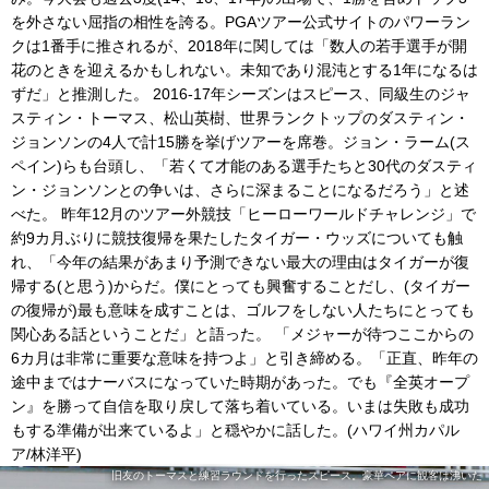
を外さない屈指の相性を誇る。PGAツアー公式サイトのパワーラン
クは1番手に推されるが、2018年に関しては「数人の若手選手が開
花のときを迎えるかもしれない。未知であり混沌とする1年になるは
ずだ」と推測した。 2016-17年シーズンはスピース、同級生のジャ
スティン・トーマス、松山英樹、世界ランクトップのダスティン・
ジョンソンの4人で計15勝を挙げツアーを席巻。ジョン・ラーム(ス
ペイン)らも台頭し、「若くて才能のある選手たちと30代のダスティ
ン・ジョンソンとの争いは、さらに深まることになるだろう」と述
べた。 昨年12月のツアー外競技「ヒーローワールドチャレンジ」で
約9カ月ぶりに競技復帰を果たしたタイガー・ウッズについても触
れ、「今年の結果があまり予測できない最大の理由はタイガーが復
帰する(と思う)からだ。僕にとっても興奮することだし、(タイガー
の復帰が)最も意味を成すことは、ゴルフをしない人たちにとっても
関心ある話ということだ」と語った。 「メジャーが待つここからの
6カ月は非常に重要な意味を持つよ」と引き締める。「正直、昨年の
途中まではナーバスになっていた時期があった。でも『全英オープ
ン』を勝って自信を取り戻して落ち着いている。いまは失敗も成功
もする準備が出来ているよ」と穏やかに話した。(ハワイ州カパル
ア/林洋平)
旧友のトーマスと練習ラウンドを行ったスピース。豪華ペアに観客は沸いた