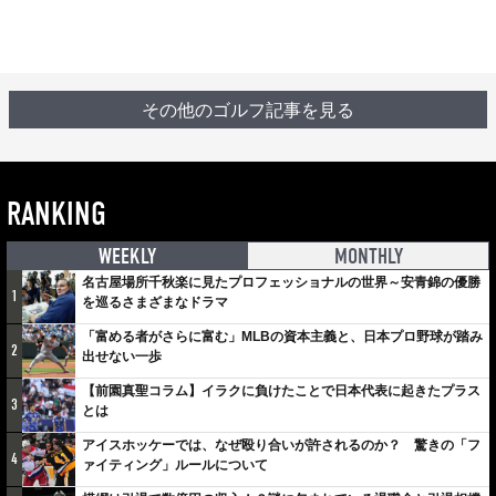
その他のゴルフ記事を見る
RANKING
WEEKLY
MONTHLY
名古屋場所千秋楽に見たプロフェッショナルの世界～安青錦の優勝
1
を巡るさまざまなドラマ
「富める者がさらに富む」MLBの資本主義と、日本プロ野球が踏み
2
出せない一歩
【前園真聖コラム】イラクに負けたことで日本代表に起きたプラス
3
とは
アイスホッケーでは、なぜ殴り合いが許されるのか？ 驚きの「フ
4
ァイティング」ルールについて