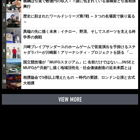
横綱は引退で数億円の収入！？謎に包まれている退職金と引退相撲
5
興行
歴史に刻まれたワールドシリーズ第7戦 ～３つの名場面で振り返る
6
～
異端の先に描く未来：イチロー、野茂、そしてスポーツを支える科
7
学界の挑戦
川崎ブレイブサンダースのホームゲームで音楽演出を手掛けるスチ
8
ャダラパーが川崎新！アリーナシティ・プロジェクトを語る 「楽
しみでしかないでしょ。川崎は、ずっと成長曲線だから」
国立競技場が「MUFGスタジアム」に 名前だけではない…JNSEと
9
MUFGが“共創”し描く地域活性化・社会価値創造の近未来図とは
相撲協会で3倍以上増えたもの ～時代の要請、ロンドン公演と古式
10
大相撲
VIEW MORE