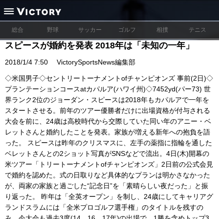
総合
野球
サッカー
ゴルフ
相撲
テニス
スピースが婚約を発表 2018年は「未知の一年」
2018/1/4 7:50
VictorySportsNews編集部
◇米国男子◇セントリートーナメントofチャンピオンズ 事前(2日)◇
プランテーションコースatカパルア(ハワイ州)◇7452yd(パー73) 世
界ランク2位のジョーダン・スピースは2018年もカパルアで一年を
スタートさせる。前年のツアー優勝者だけに出場資格が付与される
大会を前に、24歳は高校時代から交際していた同い年のアニー・ベ
レットさんと婚約したことを発表。家族が増える新年への抱負を語
った。 スピースは昨年のクリスマスに、左手の薬指に指輪を通した
ベレットさんとの2ショット写真がSNSなどで流出。4日(木)開幕の
米ツアー「トリートーナメントofチャンピオンズ」2日前の公式会見
で婚約を認めた。式の日取りなど具体的なプランは明かさなかった
が、両家の家族と過ごした“記念日”を「素晴らしい夜だった」と振
り返った。 昨年は「全英オープン」を制し、24歳にしてキャリアグ
ランドスラムには「全米プロゴルフ選手権」のタイトルを残すの
み。今大会も過去3度(14、16、17年)の出場で、1勝を含めトップ3