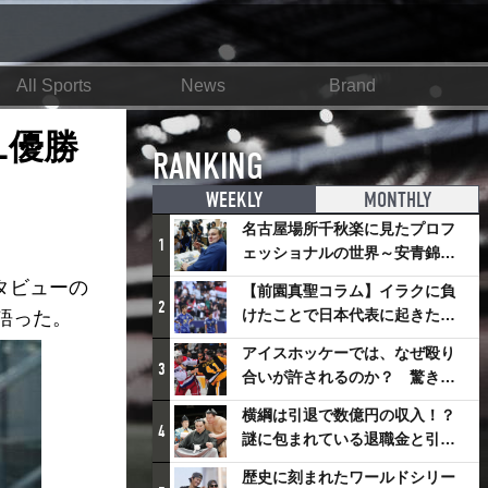
All Sports
News
Brand
L優勝
RANKING
WEEKLY
MONTHLY
名古屋場所千秋楽に見たプロフ
1
ェッショナルの世界～安青錦の
優勝を巡るさまざまなドラマ
タビューの
【前園真聖コラム】イラクに負
2
けたことで日本代表に起きたプ
語った。
ラスとは
アイスホッケーでは、なぜ殴り
3
合いが許されるのか？ 驚きの
「ファイティング」ルールにつ
横綱は引退で数億円の収入！？
いて
4
謎に包まれている退職金と引退
相撲興行
歴史に刻まれたワールドシリー