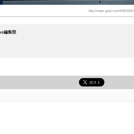
http://static.goal.com/4480300/
News編集部