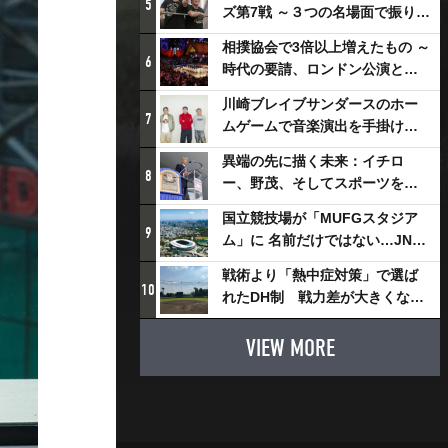
5
ズ第7戦 ～３つの名場面で振り返
る～
相撲協会で3倍以上増えたもの ～
6
時代の要請、ロンドン公演と古
式大相撲
川崎ブレイブサンダースのホー
7
ムゲームで音楽演出を手掛ける
スチャダラパーが川崎新！アリ
異端の先に描く未来：イチロ
ーナシティ・プロジェクトを語
8
ー、野茂、そしてスポーツを支
る 「楽しみでしかないでしょ。
える科学界の挑戦
川崎は、ずっと成長曲線だか
国立競技場が「MUFGスタジア
9
ら」
ム」に 名前だけではない…JNSE
とMUFGが“共創”し描く地域活
戦術より「熱中症対策」で選ば
性化・社会価値創造の近未来図
10
れたDH制 戦力差が大きくなる
とは
懸念も
VIEW MORE