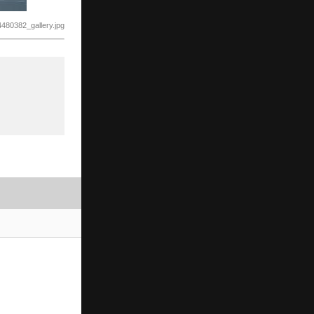
4480382_gallery.jpg