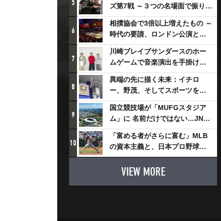
5
ズ第7戦 ～３つの名場面で振り返
る～
相撲協会で3倍以上増えたもの ～
6
時代の要請、ロンドン公演と古
式大相撲
川崎ブレイブサンダースのホー
7
ムゲームで音楽演出を手掛ける
スチャダラパーが川崎新！アリ
異端の先に描く未来：イチロ
ーナシティ・プロジェクトを語
8
ー、野茂、そしてスポーツを支
る 「楽しみでしかないでしょ。
える科学界の挑戦
川崎は、ずっと成長曲線だか
国立競技場が「MUFGスタジア
9
ら」
ム」に 名前だけではない…JNSE
とMUFGが“共創”し描く地域活
「富める者がさらに富む」MLB
性化・社会価値創造の近未来図
10
の資本主義と、日本プロ野球が
とは
踏み出せない一歩
VIEW MORE