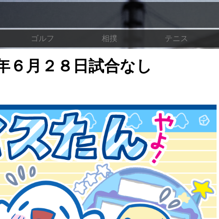
ゴルフ
相撲
テニス
年６月２８日試合なし