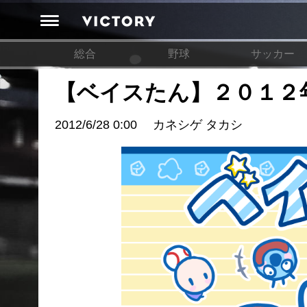
総合
野球
サッカー
【ベイスたん】２０１２
2012/6/28 0:00
カネシゲ タカシ