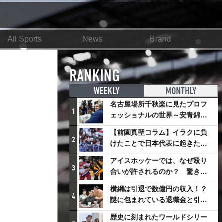
All Sports
News
Brand
RANKING
WEEKLY
MONTHLY
名古屋場所千秋楽に見たプロフ
1
ェッショナルの世界～安青錦の
優勝を巡るさまざまなドラマ
【前園真聖コラム】イラクに負
2
けたことで日本代表に起きたプ
ラスとは
アイスホッケーでは、なぜ殴り
3
合いが許されるのか？ 驚きの
「ファイティング」ルールにつ
横綱は引退で数億円の収入！？
いて
4
謎に包まれている退職金と引退
相撲興行
歴史に刻まれたワールドシリー