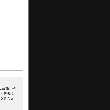
ヒ芸能」や
書・共著に
ＤＯＫＡＷ