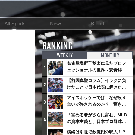
All Sports
News
Brand
！
RANKING
WEEKLY
MONTHLY
名古屋場所千秋楽に見たプロフ
1
ェッショナルの世界～安青錦の
優勝を巡るさまざまなドラマ
【前園真聖コラム】イラクに負
2
けたことで日本代表に起きたプ
ラスとは
アイスホッケーでは、なぜ殴り
3
合いが許されるのか？ 驚きの
「ファイティング」ルールにつ
「富める者がさらに富む」MLB
いて
4
の資本主義と、日本プロ野球が
踏み出せない一歩
横綱は引退で数億円の収入！？