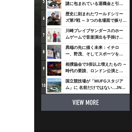
5
謎に包まれている退職金と引退
相撲興行
歴史に刻まれたワールドシリー
6
ズ第7戦 ～３つの名場面で振り返
る～
川崎ブレイブサンダースのホー
7
ムゲームで音楽演出を手掛ける
スチャダラパーが川崎新！アリ
異端の先に描く未来：イチロ
ーナシティ・プロジェクトを語
8
ー、野茂、そしてスポーツを支
る 「楽しみでしかないでしょ。
える科学界の挑戦
川崎は、ずっと成長曲線だか
相撲協会で3倍以上増えたもの ～
9
ら」
時代の要請、ロンドン公演と古
式大相撲
国立競技場が「MUFGスタジア
10
ム」に 名前だけではない…JNSE
とMUFGが“共創”し描く地域活
性化・社会価値創造の近未来図
VIEW MORE
とは