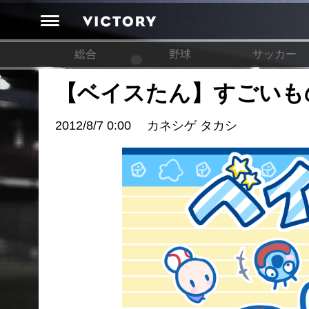
総合
野球
サッカー
【ベイスたん】すごいも
2012/8/7 0:00
カネシゲ タカシ