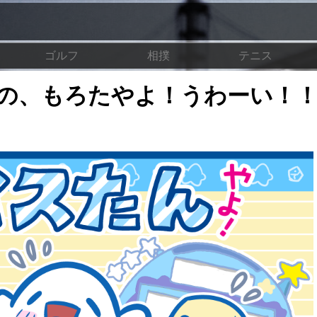
ゴルフ
相撲
テニス
の、もろたやよ！うわーい！