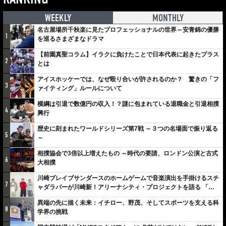
WEEKLY
MONTHLY
名古屋場所千秋楽に見たプロフェッショナルの世界～安青錦の優勝
1
を巡るさまざまなドラマ
【前園真聖コラム】イラクに負けたことで日本代表に起きたプラス
2
とは
アイスホッケーでは、なぜ殴り合いが許されるのか？ 驚きの「フ
3
ァイティング」ルールについて
横綱は引退で数億円の収入！？謎に包まれている退職金と引退相撲
4
興行
歴史に刻まれたワールドシリーズ第7戦 ～３つの名場面で振り返る
5
～
相撲協会で3倍以上増えたもの ～時代の要請、ロンドン公演と古式
6
大相撲
川崎ブレイブサンダースのホームゲームで音楽演出を手掛けるスチ
7
ャダラパーが川崎新！アリーナシティ・プロジェクトを語る 「楽
しみでしかないでしょ。川崎は、ずっと成長曲線だから」
異端の先に描く未来：イチロー、野茂、そしてスポーツを支える科
8
学界の挑戦