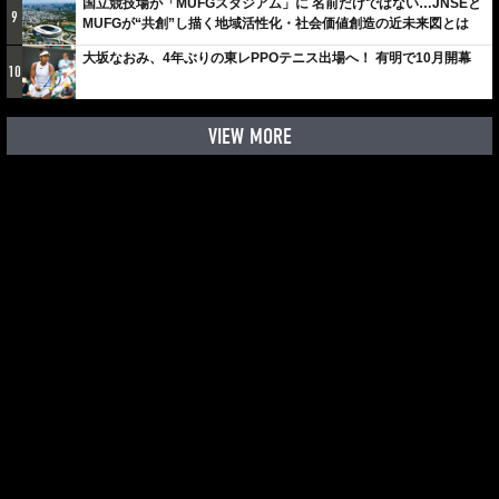
国立競技場が「MUFGスタジアム」に 名前だけではない…JNSEと
9
MUFGが“共創”し描く地域活性化・社会価値創造の近未来図とは
大坂なおみ、4年ぶりの東レPPOテニス出場へ！ 有明で10月開幕
10
VIEW MORE