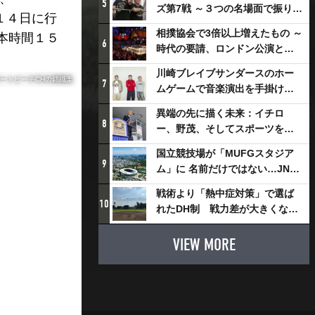
5
ズ第7戦 ～３つの名場面で振り返
１４日に行
る～
相撲協会で3倍以上増えたもの ～
本時間１５
6
時代の要請、ロンドン公演と古
式大相撲
川崎ブレイブサンダースのホー
ートビーチCHの錦織圭
7
ムゲームで音楽演出を手掛ける
スチャダラパーが川崎新！アリ
異端の先に描く未来：イチロ
ーナシティ・プロジェクトを語
8
ー、野茂、そしてスポーツを支
る 「楽しみでしかないでしょ。
える科学界の挑戦
川崎は、ずっと成長曲線だか
国立競技場が「MUFGスタジア
9
ら」
ム」に 名前だけではない…JNSE
とMUFGが“共創”し描く地域活
戦術より「熱中症対策」で選ば
性化・社会価値創造の近未来図
10
れたDH制 戦力差が大きくなる
とは
懸念も
VIEW MORE