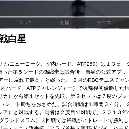
ゴルフ
相撲
テニス
戦白星
カ/ニューヨーク、室内ハード、ATP250）は１３日、
飾った第５シードの錦織圭は試合後、自身の公式アプリ「
。ツアーに戻れて最高」と綴った。 ２月のRBCテニスチャ
室内ハード、ATPチャレンジャー）で復帰後初優勝した
リカ）から第１セットを先取。第２セットは７度のブレ
3のストレート勝ちをおさめた。試合時間は１時間３４分。 
シア）と対戦する。両者は２度目の対戦で、２０１３年
、グランドスラム）３回戦では錦織がストレートで勝利
リー・テニス選手権（アラブ首長国連邦/ドバイ、ハード