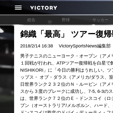
総合
野球
サッカー
錦織「最高」 ツアー復帰
2018/2/14 16:38
VictorySportsNews編集部
男子テニスのニューヨーク・オープン（アメリ
１回戦が行われ、ATPツアー復帰戦を白星で
NISHIKORI」に「今日の勝利はうれしい
ップス・ オブ・ダラス（アメリカ/ダラス、
日世界ランク２３２位のＮ・ルービン（アメ
スから３度のブレークに成功し、7-5, 6-
は、世界ランク７２位のＥ・ドンスコイ（ロ
プン（オーストラリア/メルボルン、ハード
ドンスコイは昨年のドバイ・デューティ・フ