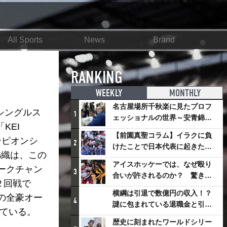
All Sports
News
Brand
RANKING
WEEKLY
MONTHLY
名古屋場所千秋楽に見たプロフ
シングルス
1
ェッショナルの世界～安青錦の
KEI
優勝を巡るさまざまなドラマ
【前園真聖コラム】イラクに負
ンピオンシ
2
けたことで日本代表に起きたプ
錦織は、この
ラスとは
アイスホッケーでは、なぜ殴り
ークチャン
3
合いが許されるのか？ 驚きの
２回戦で
「ファイティング」ルールにつ
横綱は引退で数億円の収入！？
の全豪オー
いて
4
謎に包まれている退職金と引退
している。
相撲興行
歴史に刻まれたワールドシリー
、