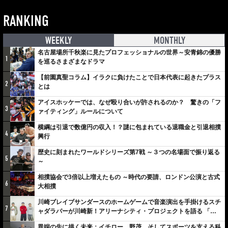
RANKING
WEEKLY
MONTHLY
名古屋場所千秋楽に見たプロフェッショナルの世界～安青錦の優勝
1
を巡るさまざまなドラマ
【前園真聖コラム】イラクに負けたことで日本代表に起きたプラス
2
とは
アイスホッケーでは、なぜ殴り合いが許されるのか？ 驚きの「フ
3
ァイティング」ルールについて
横綱は引退で数億円の収入！？謎に包まれている退職金と引退相撲
4
興行
歴史に刻まれたワールドシリーズ第7戦 ～３つの名場面で振り返る
5
～
相撲協会で3倍以上増えたもの ～時代の要請、ロンドン公演と古式
6
大相撲
川崎ブレイブサンダースのホームゲームで音楽演出を手掛けるスチ
7
ャダラパーが川崎新！アリーナシティ・プロジェクトを語る 「楽
しみでしかないでしょ。川崎は、ずっと成長曲線だから」
異端の先に描く未来：イチロー、野茂、そしてスポーツを支える科