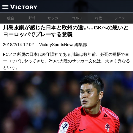
総合
野球
サッカー
ゴルフ
相撲
テニス
川島永嗣が感じた日本と欧州の違い…GKへの思いと
ヨーロッパでプレーする意義
2018/2/14 12:02
VictorySportsNews編集部
FCメス所属の日本代表守護神である川島は数年前、必死の覚悟でヨ
ーロッパにやってきた。2つの大陸のサッカー文化は、大きく異なる
という。