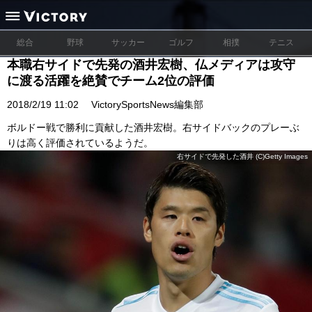
総合
野球
サッカー
ゴルフ
相撲
テニス
本職右サイドで先発の酒井宏樹、仏メディアは攻守
に渡る活躍を絶賛でチーム2位の評価
2018/2/19 11:02
VictorySportsNews編集部
ボルドー戦で勝利に貢献した酒井宏樹。右サイドバックのプレーぶ
りは高く評価されているようだ。
右サイドで先発した酒井 (C)Getty Images