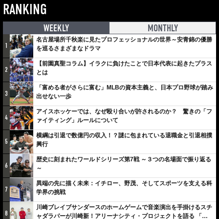
RANKING
WEEKLY
MONTHLY
名古屋場所千秋楽に見たプロフェッショナルの世界～安青錦の優勝
1
を巡るさまざまなドラマ
【前園真聖コラム】イラクに負けたことで日本代表に起きたプラス
2
とは
「富める者がさらに富む」MLBの資本主義と、日本プロ野球が踏み
3
出せない一歩
アイスホッケーでは、なぜ殴り合いが許されるのか？ 驚きの「フ
4
ァイティング」ルールについて
横綱は引退で数億円の収入！？謎に包まれている退職金と引退相撲
5
興行
歴史に刻まれたワールドシリーズ第7戦 ～３つの名場面で振り返る
6
～
異端の先に描く未来：イチロー、野茂、そしてスポーツを支える科
7
学界の挑戦
川崎ブレイブサンダースのホームゲームで音楽演出を手掛けるスチ
8
ャダラパーが川崎新！アリーナシティ・プロジェクトを語る 「楽