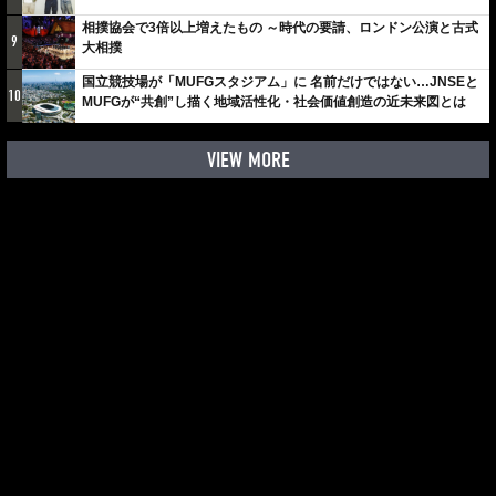
しみでしかないでしょ。川崎は、ずっと成長曲線だから」
相撲協会で3倍以上増えたもの ～時代の要請、ロンドン公演と古式
9
大相撲
国立競技場が「MUFGスタジアム」に 名前だけではない…JNSEと
10
MUFGが“共創”し描く地域活性化・社会価値創造の近未来図とは
VIEW MORE