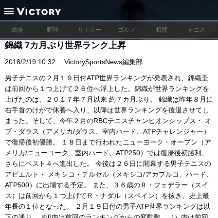
総合
野球
サッカー
ゴルフ
相撲
テニス
錦織 7カ月ぶり世界ランク上昇
2018/2/19 10:32
VictorySportsNews編集部
男子テニスの２月１９日付ATP世界ランキングが発表され、錦織圭
は前回から１つ上げて２６位へ浮上した。錦織が世界ランキングを
上げたのは、２０１７年７月以来 約７カ月ぶり。 錦織は昨年８月に
右手首のけがで休養へ入り、以降は世界ランキングを後退させてし
まった。そして、今年２月のRBCテニスチャンピオンシップス・ オ
ブ・ダラス（アメリカ/ダラス、室内ハード、ATPチャレンジャー）
で復帰後初優勝。 １８日まで行われたニューヨーク・オープン（ア
メリカ/ニューヨーク、室内ハード、ATP250）では復帰後初勝利、
さらにベスト４へ進出した。 今後は２６日に開幕する男子テニスの
アビエルト・ メキシコ・テルセル（メキシコ/アカプルコ、ハード、
ATP500）に出場する予定。 また、３６歳のＲ・フェデラー（スイ
ス）は前回から１つ上げてＲ・ナダル（スペイン）を抜き、史上最
年長の１位となった。 ２月１９日付の男子ATP世界ランキングは以
下の通り。 ※[]内は前回のランキングからの変動数、（）内は前回