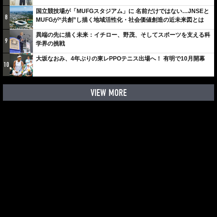
しみでしかないでしょ。川崎は、ずっと成長曲線だから」
国立競技場が「MUFGスタジアム」に 名前だけではない…JNSEと
8
MUFGが“共創”し描く地域活性化・社会価値創造の近未来図とは
異端の先に描く未来：イチロー、野茂、そしてスポーツを支える科
9
学界の挑戦
大坂なおみ、4年ぶりの東レPPOテニス出場へ！ 有明で10月開幕
10
VIEW MORE