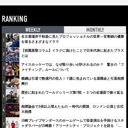
RANKING
WEEKLY
MONTHLY
名古屋場所千秋楽に見たプロフェッショナルの世界～安青錦の優勝
1
を巡るさまざまなドラマ
【前園真聖コラム】イラクに負けたことで日本代表に起きたプラス
2
とは
アイスホッケーでは、なぜ殴り合いが許されるのか？ 驚きの「フ
3
ァイティング」ルールについて
横綱は引退で数億円の収入！？謎に包まれている退職金と引退相撲
4
興行
歴史に刻まれたワールドシリーズ第7戦 ～３つの名場面で振り返る
5
～
相撲協会で3倍以上増えたもの ～時代の要請、ロンドン公演と古式
6
大相撲
川崎ブレイブサンダースのホームゲームで音楽演出を手掛けるスチ
7
ャダラパーが川崎新！アリーナシティ・プロジェクトを語る 「楽