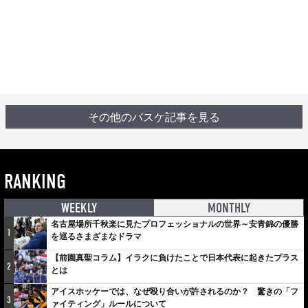
その他のバスケ記事を見る
RANKING
WEEKLY
MONTHLY
名古屋場所千秋楽に見たプロフェッショナルの世界～安青錦の優勝
1
を巡るさまざまなドラマ
【前園真聖コラム】イラクに負けたことで日本代表に起きたプラス
2
とは
アイスホッケーでは、なぜ殴り合いが許されるのか？ 驚きの「フ
3
ァイティング」ルールについて