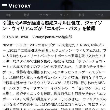
総合
野球
サッカー
ゴルフ
相撲
テニス
引退から6年が経過も超絶スキルは健在、ジェイソ
ン・ウィリアムズが『エルボー・パス』を披露
2017/2/18 18:50
VictorySportsNews編集部
NBAオールスター2017のセレブゲームで魅せた！ NBAで13年プレ
ーし2011年に現役引退を表明したジェイソン・ウィリアムズは、プ
ロ入り前からストリートバスケットボールの要素を取り入れたトリ
ッキーなスタイルで注目を集め、現役時代には『ホワイトチョコレ
ート』の異名で多くのファンから支持された。 引退後もチャリティ
ゲーム、世界各地で開催されているエキシビションゲームでプレー
し、現役時代と変わらぬ多彩なハンドリング技術、独特なドリブル
で観客を沸かせているウィリアムズが、2月17日に行なわれたNBA
オールスターウィークエンド・イベントの一つ『セレブゲーム』に
出場し、超絶テクニックを披露。現役時代にも何度か見せた『エル
ボー・パス』で味方の得点をアシストしてみせた。 ウィリアムズの
ようなタイプの選手は、現代のNBAには見当たらない。常にファン
の目を意識するエンターテイナーは、記録より記憶に残るタイプの