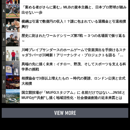
「富める者がさらに富む」MLBの資本主義と、日本プロ野球が踏み
4
出せない一歩
横綱は引退で数億円の収入！？謎に包まれている退職金と引退相撲
5
興行
歴史に刻まれたワールドシリーズ第7戦 ～３つの名場面で振り返る
6
～
川崎ブレイブサンダースのホームゲームで音楽演出を手掛けるスチ
7
ャダラパーが川崎新！アリーナシティ・プロジェクトを語る 「楽
しみでしかないでしょ。川崎は、ずっと成長曲線だから」
異端の先に描く未来：イチロー、野茂、そしてスポーツを支える科
8
学界の挑戦
相撲協会で3倍以上増えたもの ～時代の要請、ロンドン公演と古式
9
大相撲
国立競技場が「MUFGスタジアム」に 名前だけではない…JNSEと
10
MUFGが“共創”し描く地域活性化・社会価値創造の近未来図とは
VIEW MORE