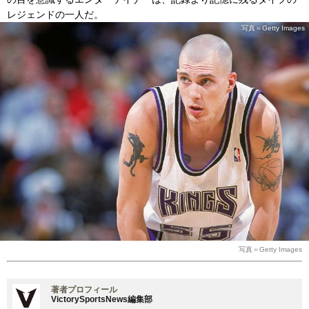
レジェンドの一人だ。
写真＝Getty Images
写真＝Getty Images
著者プロフィール
VictorySportsNews編集部