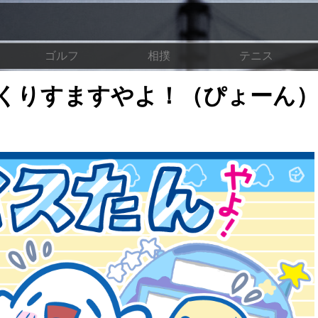
ゴルフ
相撲
テニス
くりすますやよ！（ぴょーん