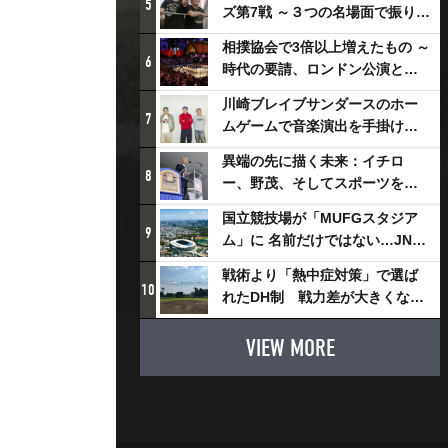
5
ズ第7戦 ～３つの名場面で振り返
る～
相撲協会で3倍以上増えたもの ～
6
時代の要請、ロンドン公演と古
式大相撲
川崎ブレイブサンダースのホー
7
ムゲームで音楽演出を手掛ける
スチャダラパーが川崎新！アリ
異端の先に描く未来：イチロ
ーナシティ・プロジェクトを語
8
ー、野茂、そしてスポーツを支
る 「楽しみでしかないでしょ。
える科学界の挑戦
川崎は、ずっと成長曲線だか
国立競技場が「MUFGスタジア
9
ら」
ム」に 名前だけではない…JNSE
とMUFGが“共創”し描く地域活
戦術より「熱中症対策」で選ば
性化・社会価値創造の近未来図
10
れたDH制 戦力差が大きくなる
とは
懸念も
VIEW MORE