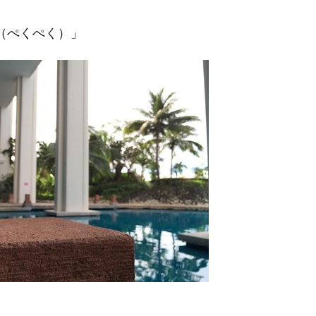
（ぺくぺく）」