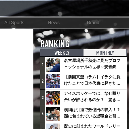
All Sports
News
Brand
）
RANKING
WEEKLY
MONTHLY
名古屋場所千秋楽に見たプロフ
1
ェッショナルの世界～安青錦の
優勝を巡るさまざまなドラマ
【前園真聖コラム】イラクに負
2
けたことで日本代表に起きたプ
ラスとは
アイスホッケーでは、なぜ殴り
3
合いが許されるのか？ 驚きの
「ファイティング」ルールにつ
横綱は引退で数億円の収入！？
いて
4
謎に包まれている退職金と引退
相撲興行
歴史に刻まれたワールドシリー