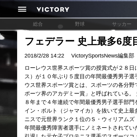
総合
野球
サッカー
フェデラー 史上最多6度
2018/2/28 14:22
VictorySportsNews編集部
ローレウス世界スポーツ賞の授賞式が２８日
ス）が１０年ぶり５度目の年間最優秀男子選
ウス世界スポーツ賞とは、スポーツの各分野
ポーツ界のアカデミー賞」と呼ばれている。
８年まで４年連続で年間最優秀男子選手部門
イン・ボルト（ジャマイカ）を抜いて史上最
ニスで元世界ランク１位のＳ・ウィリアムズ
年間最優秀障害者選手にノミネートされてい
引退した元女子プロテニス選手でスポーツコ