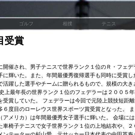
ゴルフ
相撲
テニス
目受賞
に開催され、男子テニスで世界ランク１位のＲ・フェデ
手に輝いた。また、年間最優秀復帰選手も同時に受賞し
で活躍した選手やチームに贈られるもので、規模の大き
 史上最年長の世界ランク１位のフェデラーは２００５
を受賞していた。 フェデラーは今回で元陸上競技短距
多６度目のローレウス世界スポーツ賞受賞となった。 
（アメリカ）は年間最優秀女子選手に輝いた。 会場に
た車椅子テニスで女子世界ランク１位の上地結衣や、２
メンテーターの杉山愛、元サッカー日本代表の中田英寿