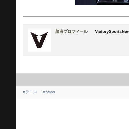
著者プロフィール
VictorySports
#テニス
#news