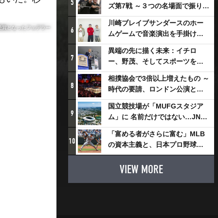
5
ズ第7戦 ～３つの名場面で振り返
る～
川崎ブレイブサンダースのホー
受賞となったフェデラー
6
ムゲームで音楽演出を手掛ける
スチャダラパーが川崎新！アリ
異端の先に描く未来：イチロ
ーナシティ・プロジェクトを語
7
ー、野茂、そしてスポーツを支
る 「楽しみでしかないでしょ。
える科学界の挑戦
川崎は、ずっと成長曲線だか
相撲協会で3倍以上増えたもの ～
8
ら」
時代の要請、ロンドン公演と古
式大相撲
国立競技場が「MUFGスタジア
9
ム」に 名前だけではない…JNSE
とMUFGが“共創”し描く地域活
「富める者がさらに富む」MLB
性化・社会価値創造の近未来図
10
の資本主義と、日本プロ野球が
とは
踏み出せない一歩
VIEW MORE