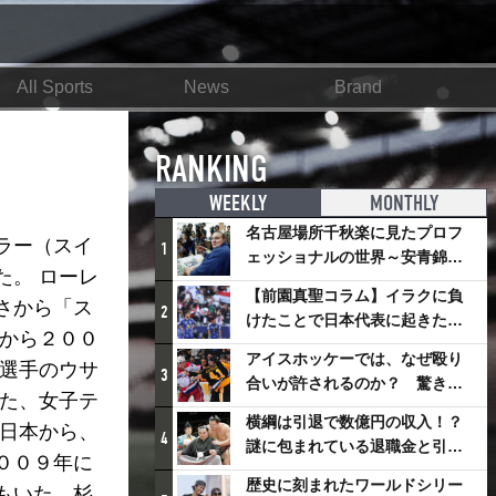
All Sports
News
Brand
RANKING
WEEKLY
MONTHLY
名古屋場所千秋楽に見たプロフ
ラー（スイ
1
ェッショナルの世界～安青錦の
た。 ローレ
優勝を巡るさまざまなドラマ
【前園真聖コラム】イラクに負
さから「ス
2
けたことで日本代表に起きたプ
年から２００
ラスとは
アイスホッケーでは、なぜ殴り
離選手のウサ
3
合いが許されるのか？ 驚きの
また、女子テ
「ファイティング」ルールにつ
横綱は引退で数億円の収入！？
は日本から、
いて
4
謎に包まれている退職金と引退
００９年に
相撲興行
歴史に刻まれたワールドシリー
もいた。杉