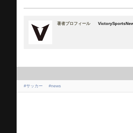
著者プロフィール
VictorySports
#サッカー
#news