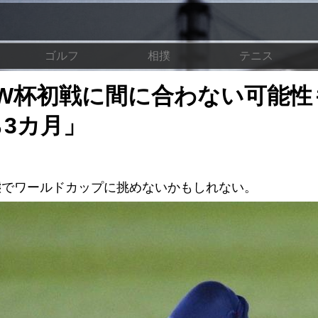
ゴルフ
相撲
テニス
W杯初戦に間に合わない可能性
3カ月」
態でワールドカップに挑めないかもしれない。