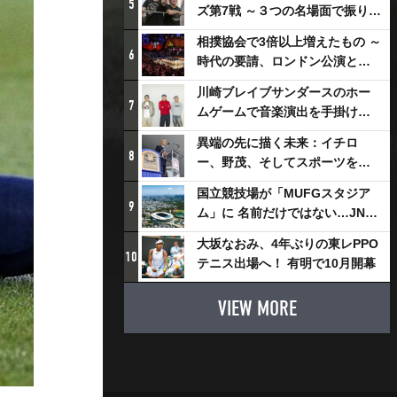
5
ズ第7戦 ～３つの名場面で振り返
る～
相撲協会で3倍以上増えたもの ～
6
時代の要請、ロンドン公演と古
式大相撲
川崎ブレイブサンダースのホー
7
ムゲームで音楽演出を手掛ける
スチャダラパーが川崎新！アリ
異端の先に描く未来：イチロ
ーナシティ・プロジェクトを語
8
ー、野茂、そしてスポーツを支
る 「楽しみでしかないでしょ。
える科学界の挑戦
川崎は、ずっと成長曲線だか
国立競技場が「MUFGスタジア
9
ら」
ム」に 名前だけではない…JNSE
とMUFGが“共創”し描く地域活
大坂なおみ、4年ぶりの東レPPO
性化・社会価値創造の近未来図
10
テニス出場へ！ 有明で10月開幕
とは
VIEW MORE