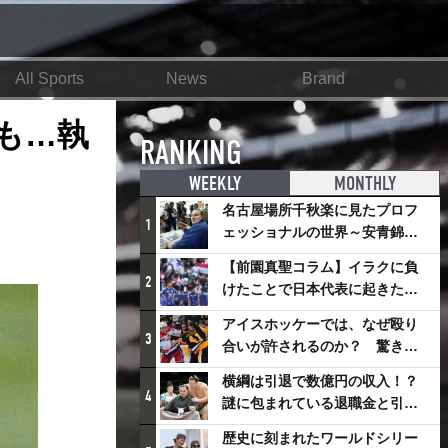
All Sports
News
Brand
も…執
RANKING
WEEKLY
MONTHLY
名古屋場所千秋楽に見たプロフ
1
ェッショナルの世界～安青錦の
優勝を巡るさまざまなドラマ
【前園真聖コラム】イラクに負
2
けたことで日本代表に起きたプ
ラスとは
アイスホッケーでは、なぜ殴り
3
合いが許されるのか？ 驚きの
「ファイティング」ルールにつ
横綱は引退で数億円の収入！？
いて
4
謎に包まれている退職金と引退
相撲興行
歴史に刻まれたワールドシリー