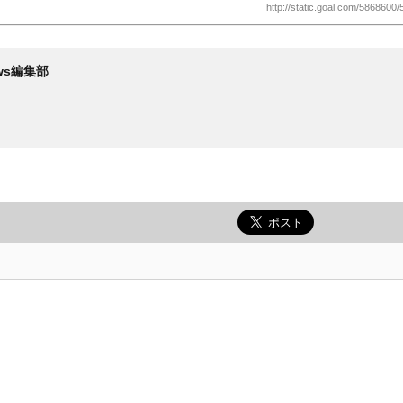
http://static.goal.com/5868600/
News編集部