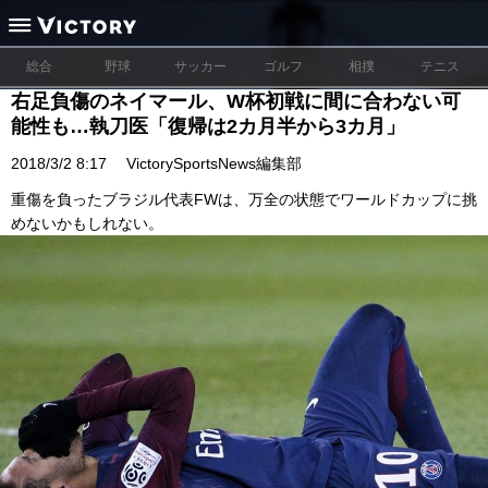
総合
野球
サッカー
ゴルフ
相撲
テニス
右足負傷のネイマール、W杯初戦に間に合わない可
能性も…執刀医「復帰は2カ月半から3カ月」
2018/3/2 8:17
VictorySportsNews編集部
重傷を負ったブラジル代表FWは、万全の状態でワールドカップに挑
めないかもしれない。