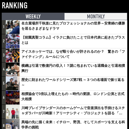
RANKING
WEEKLY
MONTHLY
名古屋場所千秋楽に見たプロフェッショナルの世界～安青錦の優勝
1
を巡るさまざまなドラマ
【前園真聖コラム】イラクに負けたことで日本代表に起きたプラス
2
とは
アイスホッケーでは、なぜ殴り合いが許されるのか？ 驚きの「フ
3
ァイティング」ルールについて
横綱は引退で数億円の収入！？謎に包まれている退職金と引退相撲
4
興行
歴史に刻まれたワールドシリーズ第7戦 ～３つの名場面で振り返る
5
～
相撲協会で3倍以上増えたもの ～時代の要請、ロンドン公演と古式
6
大相撲
川崎ブレイブサンダースのホームゲームで音楽演出を手掛けるスチ
7
ャダラパーが川崎新！アリーナシティ・プロジェクトを語る 「楽
しみでしかないでしょ。川崎は、ずっと成長曲線だから」
異端の先に描く未来：イチロー、野茂、そしてスポーツを支える科
8
学界の挑戦