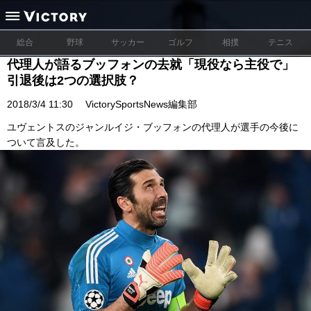
総合
野球
サッカー
ゴルフ
相撲
テニス
代理人が語るブッフォンの去就「現役なら主役で」
引退後は2つの選択肢？
2018/3/4 11:30
VictorySportsNews編集部
ユヴェントスのジャンルイジ・ブッフォンの代理人が選手の今後に
ついて言及した。