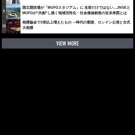
しみでしかないでしょ。川崎は、ずっと成長曲線だから」
国立競技場が「MUFGスタジアム」に 名前だけではない…JNSEと
9
MUFGが“共創”し描く地域活性化・社会価値創造の近未来図とは
相撲協会で3倍以上増えたもの ～時代の要請、ロンドン公演と古式
10
大相撲
VIEW MORE