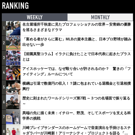
RANKING
WEEKLY
MONTHLY
名古屋場所千秋楽に見たプロフェッショナルの世界～安青錦の優勝
1
を巡るさまざまなドラマ
「富める者がさらに富む」MLBの資本主義と、日本プロ野球が踏み
2
出せない一歩
【前園真聖コラム】イラクに負けたことで日本代表に起きたプラス
3
とは
アイスホッケーでは、なぜ殴り合いが許されるのか？ 驚きの「フ
4
ァイティング」ルールについて
横綱は引退で数億円の収入！？謎に包まれている退職金と引退相撲
5
興行
歴史に刻まれたワールドシリーズ第7戦 ～３つの名場面で振り返る
6
～
異端の先に描く未来：イチロー、野茂、そしてスポーツを支える科
7
学界の挑戦
川崎ブレイブサンダースのホームゲームで音楽演出を手掛けるスチ
8
ャダラパーが川崎新！アリーナシティ・プロジェクトを語る 「楽