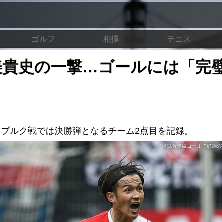
ゴルフ
相撲
テニス
美貴史の一撃…ゴールには「完
スブルク戦では決勝弾となるチーム2点目を記録。
4試合連続ゴールで好調の宇佐美