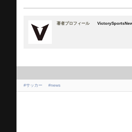
著者プロフィール
VictorySports
#サッカー
#news