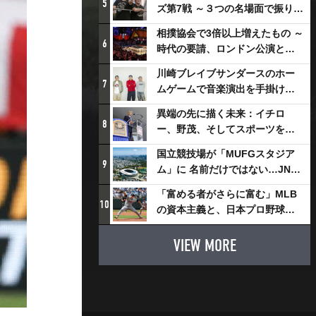
5
ズ第7戦 ～３つの名場面で振り返
る～
相撲協会で3倍以上増えたもの ～
6
時代の要請、ロンドン公演と古
式大相撲
川崎ブレイブサンダースのホー
7
ムゲームで音楽演出を手掛ける
スチャダラパーが川崎新！アリ
異端の先に描く未来：イチロ
ーナシティ・プロジェクトを語
8
ー、野茂、そしてスポーツを支
る 「楽しみでしかないでしょ。
える科学界の挑戦
川崎は、ずっと成長曲線だか
国立競技場が「MUFGスタジア
9
ら」
ム」に 名前だけではない…JNSE
とMUFGが“共創”し描く地域活
「富める者がさらに富む」MLB
性化・社会価値創造の近未来図
10
の資本主義と、日本プロ野球が
とは
踏み出せない一歩
VIEW MORE