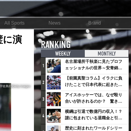
All Sports
News
Brand
璧に演
RANKING
WEEKLY
MONTHLY
名古屋場所千秋楽に見たプロフ
1
ェッショナルの世界～安青錦の
優勝を巡るさまざまなドラマ
【前園真聖コラム】イラクに負
2
けたことで日本代表に起きたプ
(C)Getty Images
ラスとは
アイスホッケーでは、なぜ殴り
3
合いが許されるのか？ 驚きの
「ファイティング」ルールにつ
横綱は引退で数億円の収入！？
いて
4
謎に包まれている退職金と引退
相撲興行
歴史に刻まれたワールドシリー