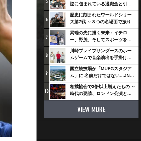
5
謎に包まれている退職金と引退
相撲興行
歴史に刻まれたワールドシリー
6
ズ第7戦 ～３つの名場面で振り返
る～
異端の先に描く未来：イチロ
7
ー、野茂、そしてスポーツを支
える科学界の挑戦
川崎ブレイブサンダースのホー
8
ムゲームで音楽演出を手掛ける
スチャダラパーが川崎新！アリ
国立競技場が「MUFGスタジア
ーナシティ・プロジェクトを語
9
ム」に 名前だけではない…JNSE
る 「楽しみでしかないでしょ。
とMUFGが“共創”し描く地域活
川崎は、ずっと成長曲線だか
相撲協会で3倍以上増えたもの ～
性化・社会価値創造の近未来図
10
ら」
時代の要請、ロンドン公演と古
とは
式大相撲
VIEW MORE