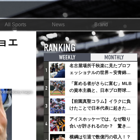
All Sports
News
Brand
ョエ
RANKING
WEEKLY
MONTHLY
名古屋場所千秋楽に見たプロフ
1
ェッショナルの世界～安青錦の
優勝を巡るさまざまなドラマ
「富める者がさらに富む」MLB
2
の資本主義と、日本プロ野球が
(C)Getty Images
踏み出せない一歩
【前園真聖コラム】イラクに負
3
けたことで日本代表に起きたプ
ラスとは
アイスホッケーでは、なぜ殴り
4
合いが許されるのか？ 驚きの
「ファイティング」ルールにつ
横綱は引退で数億円の収入！？
いて