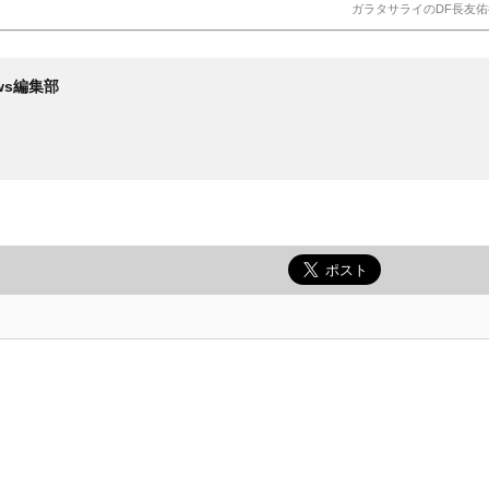
ガラタサライのDF長友佑都(C)
News編集部