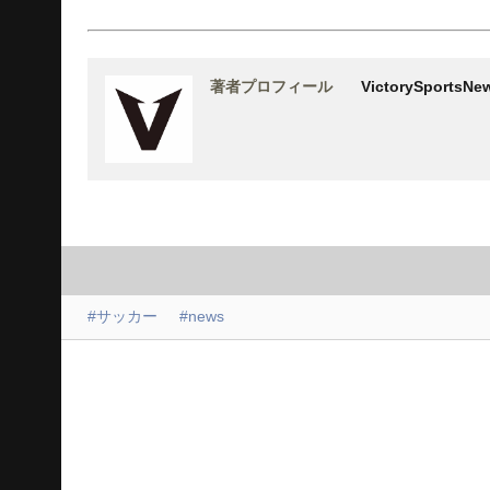
著者プロフィール
VictorySports
#サッカー
#news