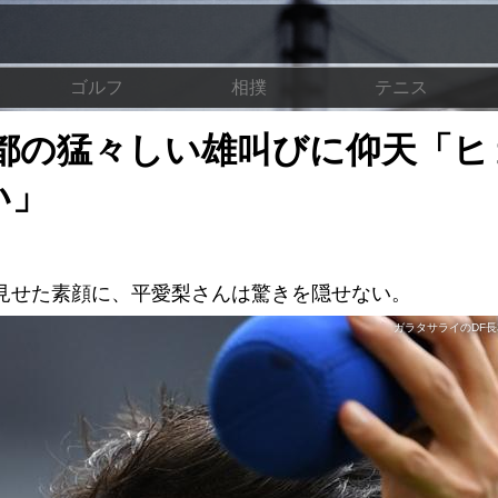
ゴルフ
相撲
テニス
都の猛々しい雄叫びに仰天「ヒ
い」
見せた素顔に、平愛梨さんは驚きを隠せない。
ガラタサライのDF長友佑都