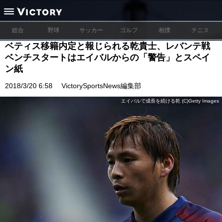
総合
野球
サッカー
ゴルフ
相撲
テニス
ベティス移籍内定と報じられる乾貴士、レバンテ戦
ベンチスタートはエイバルからの「警告」とスペイ
ン紙
2018/3/20 6:58
VictorySportsNews編集部
エイバルで成長を続ける乾 (C)Getty Images