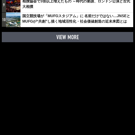
相撲協会で3倍以上増えたもの ～時代の要請、ロンドン公演と古式
9
大相撲
国立競技場が「MUFGスタジアム」に 名前だけではない…JNSEと
10
MUFGが“共創”し描く地域活性化・社会価値創造の近未来図とは
VIEW MORE