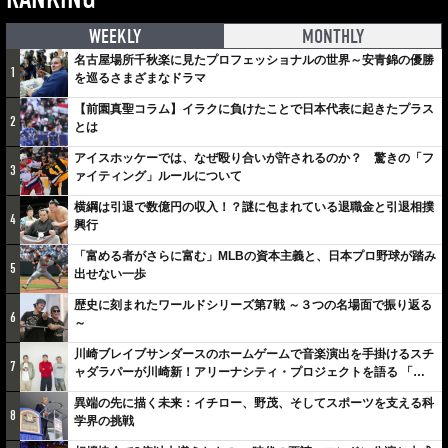
WEEKLY
MONTHLY
名古屋場所千秋楽に見たプロフェッショナルの世界～安青錦の優勝
1
を巡るさまざまなドラマ
【前園真聖コラム】イラクに負けたことで日本代表に起きたプラス
2
とは
アイスホッケーでは、なぜ殴り合いが許されるのか？ 驚きの「フ
3
ァイティング」ルールについて
横綱は引退で数億円の収入！？謎に包まれている退職金と引退相撲
4
興行
「富める者がさらに富む」MLBの資本主義と、日本プロ野球が踏み
5
出せない一歩
歴史に刻まれたワールドシリーズ第7戦 ～３つの名場面で振り返る
6
～
川崎ブレイブサンダースのホームゲームで音楽演出を手掛けるスチ
7
ャダラパーが川崎新！アリーナシティ・プロジェクトを語る 「楽
しみでしかないでしょ。川崎は、ずっと成長曲線だから」
異端の先に描く未来：イチロー、野茂、そしてスポーツを支える科
8
学界の挑戦