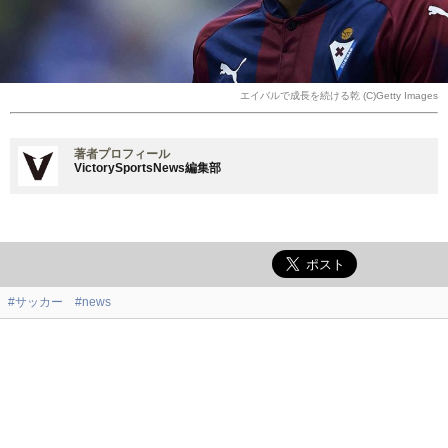
エイバルで成長を続ける乾 (C)Getty Images
著者プロフィール
VictorySportsNews編集部
#サッカー
#news