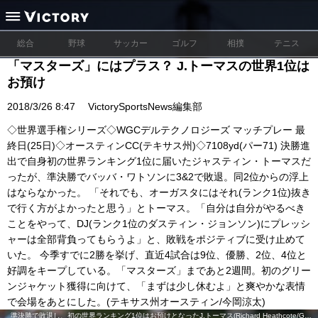
総合
野球
サッカー
ゴルフ
相撲
テニス
「マスターズ」にはプラス？ J.トーマスの世界1位は
お預け
2018/3/26 8:47
VictorySportsNews編集部
◇世界選手権シリーズ◇WGCデルテクノロジーズ マッチプレー 最
終日(25日)◇オースティンCC(テキサス州)◇7108yd(パー71) 決勝進
出で自身初の世界ランキング1位に届いたジャスティン・トーマスだ
ったが、準決勝でバッバ・ワトソンに3&2で敗退。同2位からの浮上
はならなかった。 「それでも、オーガスタにはそれ(ランク1位)抜き
で行く方がよかったと思う」とトーマス。「自分は自分がやるべき
ことをやって、DJ(ランク1位のダスティン・ジョンソン)にプレッシ
ャーは全部背負ってもらうよ」と、敗戦をポジティブに受け止めて
いた。 今季すでに2勝を挙げ、直近4試合は9位、優勝、2位、4位と
好調をキープしている。「マスターズ」まであと2週間。初のグリー
ンジャケット獲得に向けて、「まずは少し休むよ」と爽やかな表情
で会場をあとにした。(テキサス州オースティン/今岡涼太)
準決勝で敗退し、初の世界ランキング1位はお預けとなったJ.トーマス(Richard Heathcote/Getty Images)