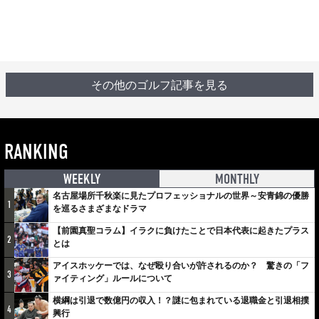
その他のゴルフ記事を見る
RANKING
WEEKLY
MONTHLY
名古屋場所千秋楽に見たプロフェッショナルの世界～安青錦の優勝
1
を巡るさまざまなドラマ
【前園真聖コラム】イラクに負けたことで日本代表に起きたプラス
2
とは
アイスホッケーでは、なぜ殴り合いが許されるのか？ 驚きの「フ
3
ァイティング」ルールについて
横綱は引退で数億円の収入！？謎に包まれている退職金と引退相撲
4
興行