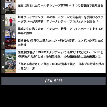
歴史に刻まれたワールドシリーズ第7戦 ～３つの名場面で振り返る
5
～
川崎ブレイブサンダースのホームゲームで音楽演出を手掛けるスチ
6
ャダラパーが川崎新！アリーナシティ・プロジェクトを語る 「楽
しみでしかないでしょ。川崎は、ずっと成長曲線だから」
異端の先に描く未来：イチロー、野茂、そしてスポーツを支える科
7
学界の挑戦
相撲協会で3倍以上増えたもの ～時代の要請、ロンドン公演と古式
8
大相撲
国立競技場が「MUFGスタジアム」に 名前だけではない…JNSEと
9
MUFGが“共創”し描く地域活性化・社会価値創造の近未来図とは
「富める者がさらに富む」MLBの資本主義と、日本プロ野球が踏み
10
出せない一歩
VIEW MORE