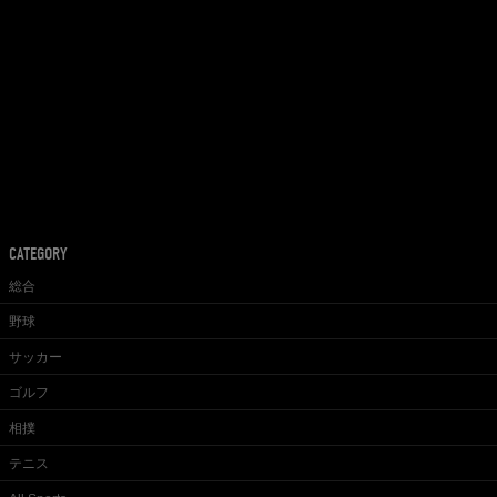
CATEGORY
総合
野球
サッカー
ゴルフ
相撲
テニス