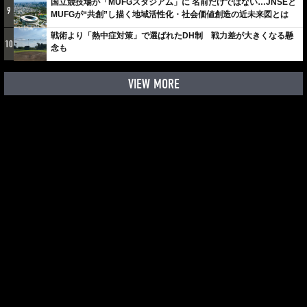
国立競技場が「MUFGスタジアム」に 名前だけではない…JNSEと
9
MUFGが“共創”し描く地域活性化・社会価値創造の近未来図とは
戦術より「熱中症対策」で選ばれたDH制 戦力差が大きくなる懸
10
念も
VIEW MORE