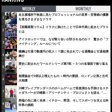
WEEKLY
MONTHLY
名古屋場所千秋楽に見たプロフェッショナルの世界～安青錦の優勝
1
を巡るさまざまなドラマ
【前園真聖コラム】イラクに負けたことで日本代表に起きたプラス
2
とは
アイスホッケーでは、なぜ殴り合いが許されるのか？ 驚きの「フ
3
ァイティング」ルールについて
横綱は引退で数億円の収入！？謎に包まれている退職金と引退相撲
4
興行
歴史に刻まれたワールドシリーズ第7戦 ～３つの名場面で振り返る
5
～
相撲協会で3倍以上増えたもの ～時代の要請、ロンドン公演と古式
6
大相撲
川崎ブレイブサンダースのホームゲームで音楽演出を手掛けるスチ
7
ャダラパーが川崎新！アリーナシティ・プロジェクトを語る 「楽
しみでしかないでしょ。川崎は、ずっと成長曲線だから」
異端の先に描く未来：イチロー、野茂、そしてスポーツを支える科
8
学界の挑戦