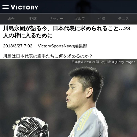
総合
野球
サッカー
ゴルフ
相撲
テニス
川島永嗣が語る今、日本代表に求められること…23
人の枠に入るために
2018/3/27 7:02
VictorySportsNews編集部
川島は日本代表の選手たちに何を求めるのか？
日本代表について語った川島 (C)Getty Images