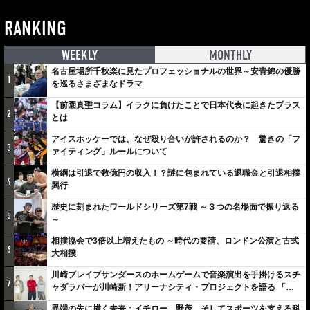
RANKING
WEEKLY
MONTHLY
名古屋場所千秋楽に見たプロフェッショナルの世界～安青錦の優勝
1
を巡るさまざまなドラマ
【前園真聖コラム】イラクに負けたことで日本代表に起きたプラス
2
とは
アイスホッケーでは、なぜ殴り合いが許されるのか？ 驚きの「フ
3
ァイティング」ルールについて
横綱は引退で数億円の収入！？謎に包まれている退職金と引退相撲
4
興行
歴史に刻まれたワールドシリーズ第7戦 ～３つの名場面で振り返る
5
～
相撲協会で3倍以上増えたもの ～時代の要請、ロンドン公演と古式
6
大相撲
川崎ブレイブサンダースのホームゲームで音楽演出を手掛けるスチ
7
ャダラパーが川崎新！アリーナシティ・プロジェクトを語る 「楽
しみでしかないでしょ。川崎は、ずっと成長曲線だから」
異端の先に描く未来：イチロー、野茂、そしてスポーツを支える科