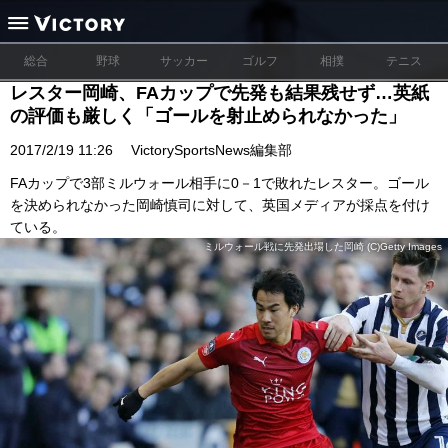
総合
野球
サッカー
ゴルフ
相撲
テニス
レスター岡崎、FAカップで先発も結果残せず…英紙
の評価も厳しく「ゴールを射止められなかった」
2017/2/19 11:26
VictorySportsNews編集部
FAカップで3部ミルウォール相手に0－1で敗れたレスター。ゴール
を決められなかった岡崎慎司に対して、英国メディアが採点を付け
ている。
ミルウォール戦に先発出場した岡崎 (C)Getty Images