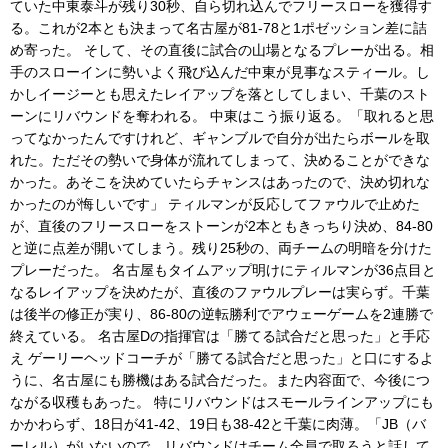
ていた中東泰斗が残り30秒、自ら切れ込んでフリースローを獲得す
る。これが2本とも決まって名古屋が81-78と1ポゼッション差に詰
め寄った。 そして、その直後に試合の山場となるプレーが出る。相
手のスローインに勢いよく飛び込んだ中東が見事なスティール。し
かしイージーとも思えたレイアップを落としてしまい、千葉のスト
ーンにリバウンドを奪われる。 中東はこう振り返る。「取れると思
ってなかったんですけれど、ギャンブルで自分が出たらボールを取
れた。ただその勢いで身体が流れてしまって、決めることができな
かった。あそこを決めていたらチャンスはあったので、決め切れな
かったのが悔しいです」 ティルマンが反応してファウルで止めた
が、直後のフリースローをストーンが2本ともきっちり決め、84-80
と逆に点差が開いてしまう。残り25秒の、両チームの明暗を分けた
プレーだった。 名古屋もタイムアップ明けにティルマンが36点目と
なるレイアップを決めたが、直後のファウルプレーは実らず。千葉
は後半の修正が実り、86-80の逆転勝利でアウェーゲームを2連勝で
終えている。 名古屋Dの指揮官は「勝てる試合だと思った」と手応
え ゲーリーヘッドコーチが「勝てる試合だと思った」と口にするよ
うに、名古屋にも勝機はある試合だった。また内容面で、今後につ
ながる収穫もあった。 特にリバウンドはスモールラインアップにも
かかわらず、18日が41-42、19日も38-42と千葉に肉薄。「JB（バ
ーレル）がいないので、リバウンドはチーム全員で取ろうと話して