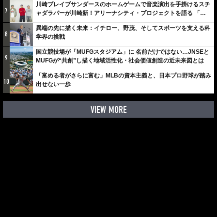
川崎ブレイブサンダースのホームゲームで音楽演出を手掛けるスチ
7
ャダラパーが川崎新！アリーナシティ・プロジェクトを語る 「楽
しみでしかないでしょ。川崎は、ずっと成長曲線だから」
異端の先に描く未来：イチロー、野茂、そしてスポーツを支える科
8
学界の挑戦
国立競技場が「MUFGスタジアム」に 名前だけではない…JNSEと
9
MUFGが“共創”し描く地域活性化・社会価値創造の近未来図とは
「富める者がさらに富む」MLBの資本主義と、日本プロ野球が踏み
10
出せない一歩
VIEW MORE