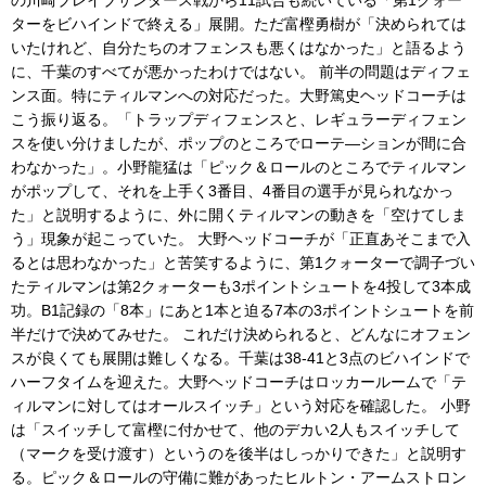
の川崎ブレイブサンダース戦から11試合も続いている「第1クォー
ターをビハインドで終える」展開。ただ富樫勇樹が「決められては
いたけれど、自分たちのオフェンスも悪くはなかった」と語るよう
に、千葉のすべてが悪かったわけではない。 前半の問題はディフェ
ンス面。特にティルマンへの対応だった。大野篤史ヘッドコーチは
こう振り返る。「トラップディフェンスと、レギュラーディフェン
スを使い分けましたが、ポップのところでローテ―ションが間に合
わなかった」。小野龍猛は「ピック＆ロールのところでティルマン
がポップして、それを上手く3番目、4番目の選手が見られなかっ
た」と説明するように、外に開くティルマンの動きを「空けてしま
う」現象が起こっていた。 大野ヘッドコーチが「正直あそこまで入
るとは思わなかった」と苦笑するように、第1クォーターで調子づい
たティルマンは第2クォーターも3ポイントシュートを4投して3本成
功。B1記録の「8本」にあと1本と迫る7本の3ポイントシュートを前
半だけで決めてみせた。 これだけ決められると、どんなにオフェン
スが良くても展開は難しくなる。千葉は38-41と3点のビハインドで
ハーフタイムを迎えた。大野ヘッドコーチはロッカールームで「テ
ィルマンに対してはオールスイッチ」という対応を確認した。 小野
は「スイッチして富樫に付かせて、他のデカい2人もスイッチして
（マークを受け渡す）というのを後半はしっかりできた」と説明す
る。ピック＆ロールの守備に難があったヒルトン・アームストロン