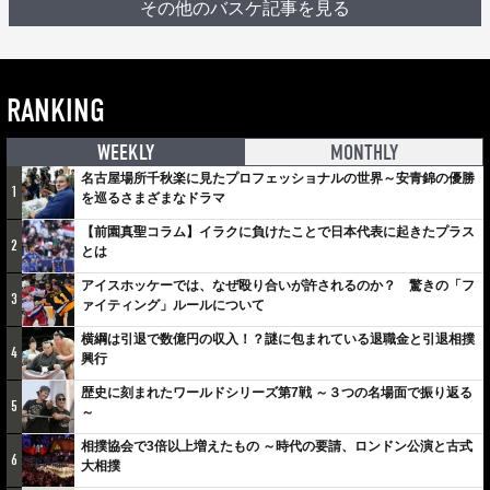
その他のバスケ記事を見る
RANKING
WEEKLY
MONTHLY
名古屋場所千秋楽に見たプロフェッショナルの世界～安青錦の優勝
1
を巡るさまざまなドラマ
【前園真聖コラム】イラクに負けたことで日本代表に起きたプラス
2
とは
アイスホッケーでは、なぜ殴り合いが許されるのか？ 驚きの「フ
3
ァイティング」ルールについて
横綱は引退で数億円の収入！？謎に包まれている退職金と引退相撲
4
興行
歴史に刻まれたワールドシリーズ第7戦 ～３つの名場面で振り返る
5
～
相撲協会で3倍以上増えたもの ～時代の要請、ロンドン公演と古式
6
大相撲