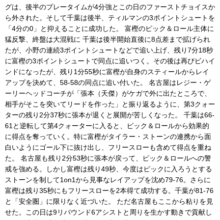
グは、後半のプレータイムが4分強とこの日のファーストチョイスか
ら外された。そして千葉は後半、ティルマンの3ポイントシュートを
「4分の0」と抑えることに成功した。 富樫のピック＆ロール主体に
猛反撃、終盤は大混戦に 千葉は後半開始直後に8点差まで拡げられ
たが、小野の連続3ポイントシュートなどで追い上げ、残り7分18秒
に富樫の3ポイントシュートで同点に追いつく。その後は再びビハイ
ンドになったが、残り1分55秒に富樫が自身のスティールからレイ
アップを決めて、58-58の同点に追い付いた。 名古屋はレジー・ゲ
ーリーヘッドコーチが「張本（天傑）がケガで外に出たところで、
相手がそこを突いてリードを作った」と振り返るように、第3クォー
ターの残り2分37秒に張本が退くと展開が苦しくなった。 千葉は66-
61と逆転して第4クォーターに入ると、ピック＆ロールから効果的
に得点を奪っていく。特に富樫がタイラー・ストーンの連携から面
白いようにゴール下に抜け出し、フリースローも含めて得点を重ね
た。 名古屋も残り2分53秒に張本が戻って、ピック＆ロールへの警
戒を強める。しかし富樫は残り49秒、今度はピックに入ろうとする
ストーンを制して1on1から見事なレイアップを沈め79-76。さらに
富樫は残り35秒にもフリースローを2本得て成功する。千葉が81-76
と「安全圏」に限りなく近づいた。 ただ名古屋もここから粘りを見
せた。この日は9リバウンド6アシストと周りを生かす動きで貢献し