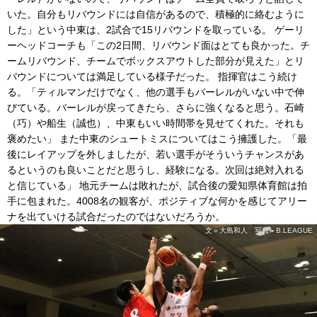
いた。自分もリバウンドには自信があるので、積極的に絡むように
した」という中東は、2試合で15リバウンドを取っている。 ゲーリ
ーヘッドコーチも「この2日間、リバウンド面はとても良かった。チ
ームリバウンド、チームでボックスアウトした部分が見えた」とリ
バウンドについては満足している様子だった。 指揮官はこう続け
る。「ティルマンだけでなく、他の選手もバーレルがいない中で伸
びている。バーレルが戻ってきたら、さらに強くなると思う。石崎
（巧）や船生（誠也）、中東もいい時間帯を見せてくれた。それも
褒めたい」 また中東のシュートミスについてはこう擁護した。「最
後にレイアップを外しましたが、若い選手がそういうチャンスがあ
るというのも良いことだと思うし、経験になる。次回は絶対入れる
と信じている」 地元チームは敗れたが、試合後の愛知県体育館は拍
手に包まれた。4008名の観客が、ポジティブな何かを感じてアリー
ナを出ていける試合だったのではないだろうか。
文＝大島和人 写真＝B.LEAGUE