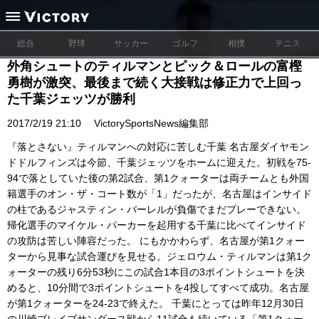
総合
野球
サッカー
ゴルフ
相撲
テニス
外角シュートのティルマンとピック＆ロールの富樫
勇樹が激突、最後まで続く大接戦は修正力で上回っ
た千葉ジェッツが勝利
2017/2/19 21:10
VictorySportsNews編集部
『落とさない』ティルマンへの対応に苦しむ千葉 名古屋ダイヤモン
ドドルフィンズは今節、千葉ジェッツをホームに迎えた。初戦を75-
94で落としていた後の第2試合、第1クォーターは両チームとも外国
籍選手のオン・ザ・コート数が「1」だったが、名古屋はインサイド
の柱であるジャスティン・バーレルが負傷でまだプレーできない。
帰化選手のマイケル・パーカーを起用する千葉に比べてインサイド
の攻防は苦しい陣容だった。 にもかかわらず、名古屋が第1クォー
ターから見事な試合運びを見せる。ジェロウム・ティルマンは第1ク
ォーターの残り6分53秒にこの試合1本目の3ポイントシュートを決
めると、10分間で3ポイントシュートを4投してすべて成功。名古屋
が第1クォーターを24-23で終えた。 千葉にとっては昨年12月30日