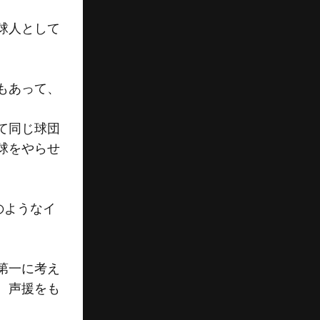
球人として
もあって、
て同じ球団
球をやらせ
のようなイ
第一に考え
、声援をも