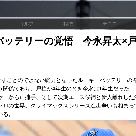
ゴルフ
相撲
テニス
バッテリーの覚悟 今永昇太×
欠かすことのできない戦力となったルーキーバッテリーの
う関係であり、戸柱が4年生のとき今永は1年生だった。
ヤーから正捕手、そして次期エース候補と新人離れした
プロの世界。クライマックスシリーズ進出争いも相まっ
いる。