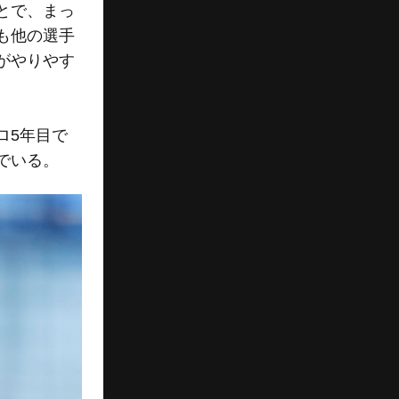
とで、まっ
も他の選手
がやりやす
ロ5年目で
でいる。