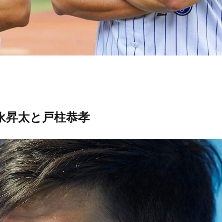
永昇太と戸柱恭孝