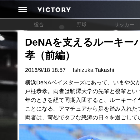
総合
野球
サッカー
DeNAを支えるルーキー
孝（前編）
2016/9/18 18:57
Ishizuka Takashi
横浜DeNAベイスターズにあって、いまや
戸柱恭孝。両者は駒澤大学の先輩と後輩とい
年のときを経て同期入団すると、ルーキーイ
ことになる。アマチュアから足を踏み入れた
両者は、苛烈でタフな怒涛の日々を過ごして