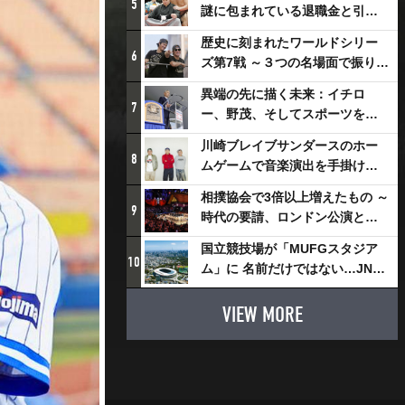
5
謎に包まれている退職金と引退
相撲興行
歴史に刻まれたワールドシリー
6
ズ第7戦 ～３つの名場面で振り返
る～
異端の先に描く未来：イチロ
7
ー、野茂、そしてスポーツを支
える科学界の挑戦
川崎ブレイブサンダースのホー
8
ムゲームで音楽演出を手掛ける
スチャダラパーが川崎新！アリ
相撲協会で3倍以上増えたもの ～
ーナシティ・プロジェクトを語
9
時代の要請、ロンドン公演と古
る 「楽しみでしかないでしょ。
式大相撲
川崎は、ずっと成長曲線だか
国立競技場が「MUFGスタジア
10
ら」
ム」に 名前だけではない…JNSE
とMUFGが“共創”し描く地域活
性化・社会価値創造の近未来図
VIEW MORE
とは