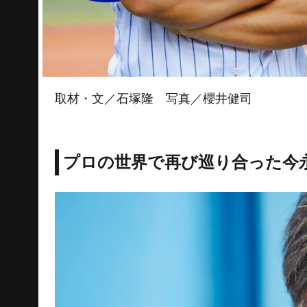
取材・文／石塚隆 写真／櫻井健司
プロの世界で再び巡り合った今