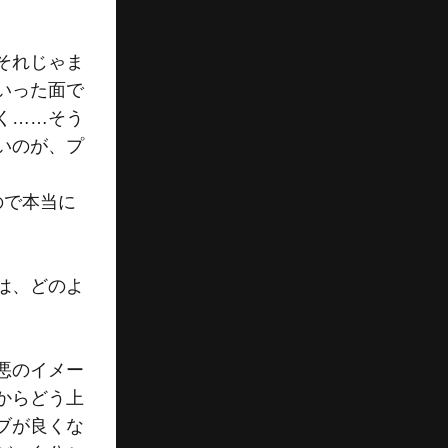
それじゃま
いった面で
く……そう
いのが、プ
ので本当に
は、どのよ
悪のイメー
からどう上
ブが良くな