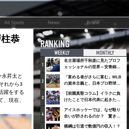
All Sports
News
Brand
戸柱恭
RANKING
WEEKLY
MONTHLY
名古屋場所千秋楽に見たプロフ
1
ェッショナルの世界～安青錦の
優勝を巡るさまざまなドラマ
今永昇太と
「富める者がさらに富む」MLB
2
の資本主義と、日本プロ野球が
それから3
踏み出せない一歩
活躍をする
【前園真聖コラム】イラクに負
3
て、現在、
けたことで日本代表に起きたプ
ラスとは
アイスホッケーでは、なぜ殴り
4
合いが許されるのか？ 驚きの
「ファイティング」ルールにつ
横綱は引退で数億円の収入！？
いて