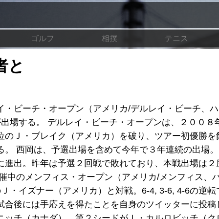
ゴルフ
相撲
テニス
者と
イ・ビーチ・オープン（アメリカ/デルレイ・ビーチ、ハ
仁が出場する。 デルレイ・ビーチ・オープンは、２００８
位のＪ・ブレイク（アメリカ）を破り、ツアー初優勝を
る。 西岡は、予選出場を含めて今年で３年連続の出場
に進出。昨年は予選２回戦で敗れており、本戦出場は２
催中のメンフィス・オープン（アメリカ/メンフィス、
・イズナー（アメリカ）と対戦。6-4, 3-6, 4-6の逆
試合後には手応えを得たことを自身のツイッターに投稿
ニッチ（カナダ）、第２シードがＩ・カルロビッチ（ク