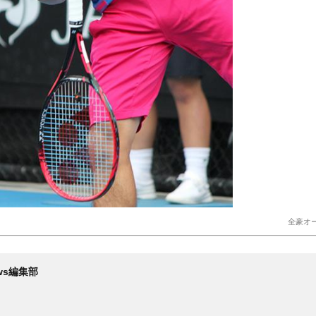
全豪オ
News編集部