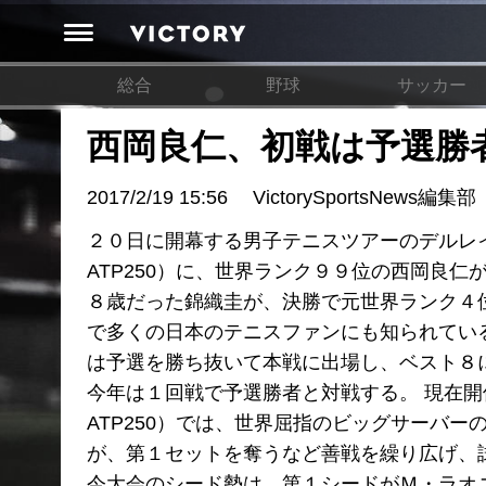
総合
野球
サッカー
西岡良仁、初戦は予選勝
2017/2/19 15:56
VictorySportsNews編集部
２０日に開幕する男子テニスツアーのデルレ
ATP250）に、世界ランク９９位の西岡良
８歳だった錦織圭が、決勝で元世界ランク４
で多くの日本のテニスファンにも知られてい
は予選を勝ち抜いて本戦に出場し、ベスト８
今年は１回戦で予選勝者と対戦する。 現在開
ATP250）では、世界屈指のビッグサーバーのＪ
が、第１セットを奪うなど善戦を繰り広げ、
今大会のシード勢は、第１シードがＭ・ラオ