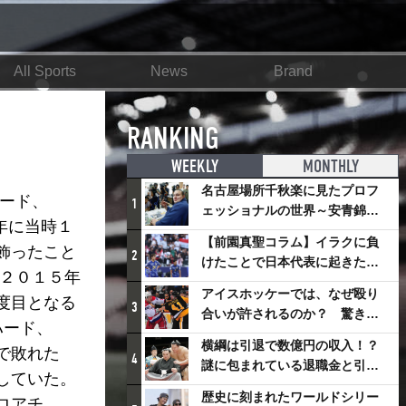
All Sports
News
Brand
RANKING
WEEKLY
MONTHLY
名古屋場所千秋楽に見たプロフ
ード、
1
ェッショナルの世界～安青錦の
年に当時１
優勝を巡るさまざまなドラマ
【前園真聖コラム】イラクに負
飾ったこと
2
けたことで日本代表に起きたプ
。２０１５年
ラスとは
アイスホッケーでは、なぜ殴り
度目となる
3
合いが許されるのか？ 驚きの
ハード、
「ファイティング」ルールにつ
横綱は引退で数億円の収入！？
転で敗れた
いて
4
謎に包まれている退職金と引退
していた。
相撲興行
歴史に刻まれたワールドシリー
ロアチ