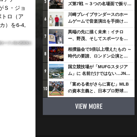
5
ズ第7戦 ～３つの名場面で振り返
がＳ・ジョ
る～
川崎ブレイブサンダースのホー
ポトロ（ア
6
ムゲームで音楽演出を手掛ける
を6-4,
スチャダラパーが川崎新！アリ
異端の先に描く未来：イチロ
ーナシティ・プロジェクトを語
7
ー、野茂、そしてスポーツを支
る 「楽しみでしかないでしょ。
豪オープン時の西岡良仁
える科学界の挑戦
川崎は、ずっと成長曲線だか
相撲協会で3倍以上増えたもの ～
8
ら」
時代の要請、ロンドン公演と古
式大相撲
国立競技場が「MUFGスタジア
9
ム」に 名前だけではない…JNSE
とMUFGが“共創”し描く地域活
「富める者がさらに富む」MLB
性化・社会価値創造の近未来図
10
の資本主義と、日本プロ野球が
とは
踏み出せない一歩
VIEW MORE