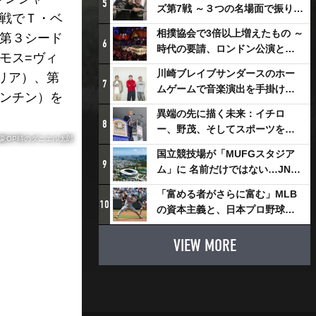
5
ズ第7戦 ～３つの名場面で振り返
回戦でＴ・ベ
る～
相撲協会で3倍以上増えたもの ～
、第３シード
6
時代の要請、ロンドン公演と古
モス=ヴィ
式大相撲
川崎ブレイブサンダースのホー
リア）、第
7
ムゲームで音楽演出を手掛ける
ゼンチン）を
スチャダラパーが川崎新！アリ
異端の先に描く未来：イチロ
ーナシティ・プロジェクトを語
8
ー、野茂、そしてスポーツを支
る 「楽しみでしかないでしょ。
豪OP時のダニエル太郎
える科学界の挑戦
川崎は、ずっと成長曲線だか
国立競技場が「MUFGスタジア
9
ら」
ム」に 名前だけではない…JNSE
とMUFGが“共創”し描く地域活
「富める者がさらに富む」MLB
性化・社会価値創造の近未来図
10
の資本主義と、日本プロ野球が
とは
踏み出せない一歩
VIEW MORE