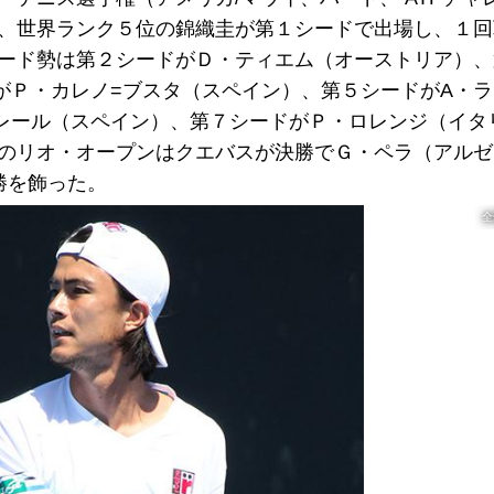
は、世界ランク５位の錦織圭が第１シードで出場し、１
シード勢は第２シードがＤ・ティエム（オーストリア）
がＰ・カレノ=ブスタ（スペイン）、第５シードがA・ラ
レール（スペイン）、第７シードがＰ・ロレンジ（イタ
年のリオ・オープンはクエバスが決勝でＧ・ペラ（アル
初優勝を飾った。
全