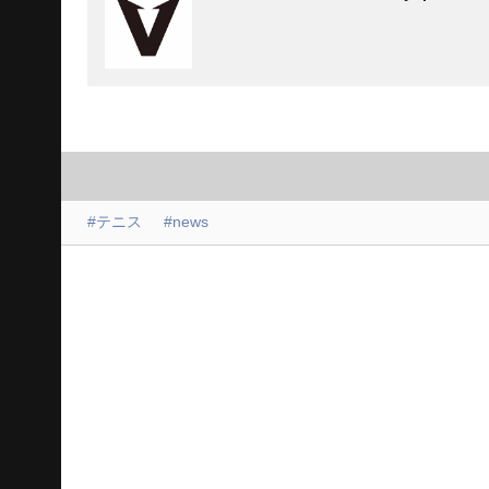
#テニス
#news