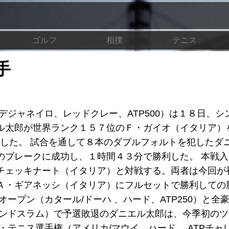
ゴルフ
相撲
テニス
手
デジャネイロ、レッドクレー、ATP500）は１８日、シ
郎が世界ランク１５７位のＦ・ガイオ（イタリア）を6-1,
たした。 試合を通して８本のダブルフォルトを犯したダ
のブレークに成功し、１時間４３分で勝利した。 本戦
チェッキナート（イタリア）と対戦する。両者は今回が
Ａ・ギアネッシ（イタリア）にフルセットで勝利しての
ープン（カタール/ドーハ 、ハード、ATP250）と全
ランドスラム）で予選敗退のダニエル太郎は、今季初の
・テニス選手権（アメリカ/マウイ、ハード、 ATPチャ