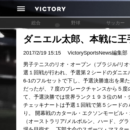
総合
野球
サッカー
ダニエル太郎、本戦に王
2017/2/19 15:15
VictorySportsNews編集部
男子テニスのリオ・オープン（ブラジル/リオ
選１回戦が行われ、予選第２シードのダニエル太
6-1のフルセットで下し、予選決勝進出を果
だったが、７度のブレークチャンスから５度
て、予選決勝では世界ランク１９３位のＭ・
チェッキナートは予選１回戦で第５シードの
り。 開幕戦のカタール・エクソンモービル・オ
（オーストラリア/メルボルン、ハード、グ
場を目指す。 下部大会のスポーツ・マスター