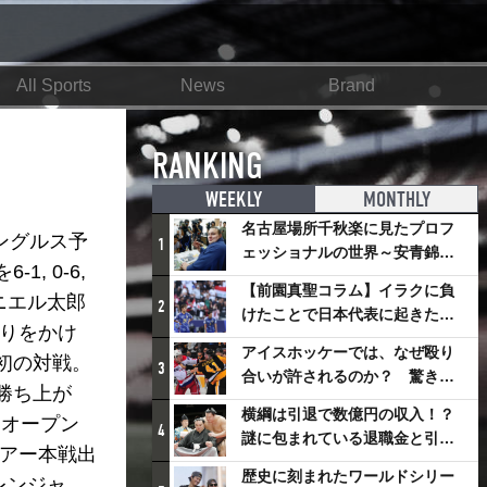
All Sports
News
Brand
RANKING
WEEKLY
MONTHLY
名古屋場所千秋楽に見たプロフ
ングルス予
1
ェッショナルの世界～安青錦の
 0-6,
優勝を巡るさまざまなドラマ
【前園真聖コラム】イラクに負
ニエル太郎
2
けたことで日本代表に起きたプ
入りをかけ
ラスとは
アイスホッケーでは、なぜ殴り
初の対戦。
3
合いが許されるのか？ 驚きの
勝ち上が
「ファイティング」ルールにつ
横綱は引退で数億円の収入！？
豪オープン
いて
4
謎に包まれている退職金と引退
ツアー本戦出
相撲興行
歴史に刻まれたワールドシリー
レンジャ